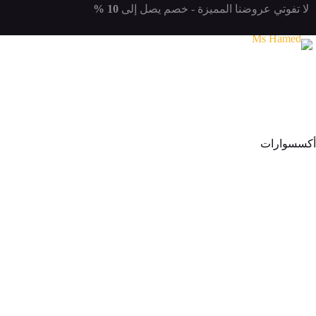
لتجاوز
لا تفوتي
عروضنا المميزة
- خصم يصل إلى
10 %
لى
لمحتوى
أكسسوارات