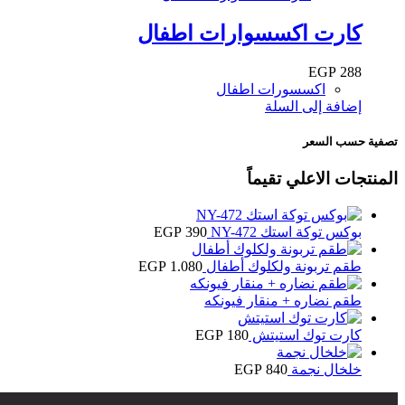
كارت اكسسوارات اطفال
EGP
288
اكسسورات اطفال
إضافة إلى السلة
تصفية حسب السعر
المنتجات الاعلي تقيماً
بوكس توكة استك NY-472
390
EGP
طقم تربونة ولكلوك أطفال
1.080
EGP
طقم نضاره + منقار فيونكه
كارت توك استيتش
180
EGP
خلخال نجمة
840
EGP