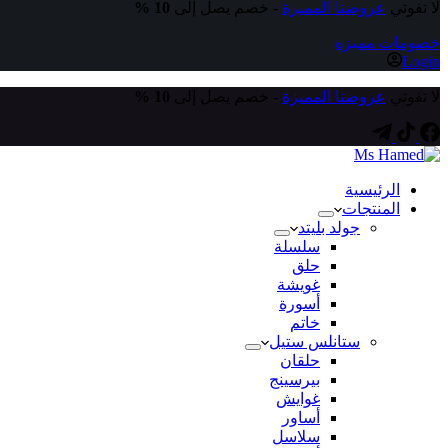
لا تفوتي
عروضنا المميزة
- خصم يصل إلى
10 %
خصومات مميزة
Login
لا تفوتي
عروضنا المميزة
- خصم يصل إلى
10 %
الرئيسية
المنتجات
جولد بليتد
سلسلة
حلق
غويشة
أسورة
خاتم
ستانلس ستيل
حلقان
بيرسينج
غوايش
أساور
سلاسل