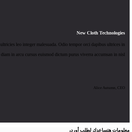
New Cloth Technologies
ultricies leo integer malesuada. Odio tempor orci dapibus ultrices in.
 diam in arcu cursus euismod dictum purus viverra accumsan in nisl.
Alice Autumn, CEO
معلومات هتساعدك لطلب أوردر