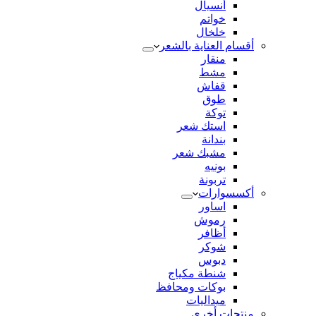
أنسيال
خواتم
خلخال
أقسام العناية بالشعر
منقار
مشط
قفاش
طوق
توكة
استك شعر
بندانة
مشبك شعر
بونيه
تربونة
أكسسوارات
اساور
رموش
أظافر
شوكر
دبوس
شنطة مكياج
بوكات ومحافظ
ميداليات
منتجات أخري