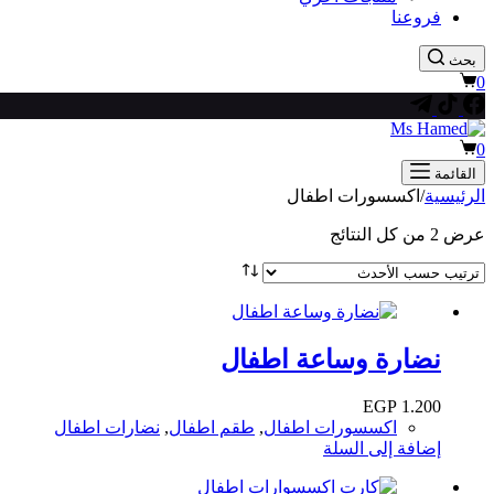
فروعنا
بحث
عربة
0
التسوق
عربة
0
التسوق
القائمة
الرئيسية
/
اكسسورات اطفال
تم
عرض ⁦2⁩ من كل النتائج
الفرز
حسب
الأحدث
نضارة وساعة اطفال
EGP
1.200
اكسسورات اطفال
,
طقم اطفال
,
نضارات اطفال
إضافة إلى السلة