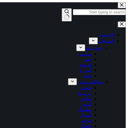
التجاوز
إلى
المحتوى
لا
توجد
نتائج
الرئيسية
المنتجات
جولد بليتد
سلسلة
حلق
غويشة
أسورة
خاتم
ستانلس ستيل
حلقان
بيرسينج
غوايش
أساور
سلاسل
أنسيال
خواتم
خلخال