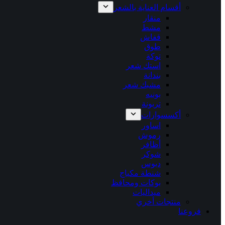
أقسام العناية بالشعر
منقار
مشط
قفاش
طوق
توكة
استك شعر
بندانة
مشبك شعر
بونيه
تربونة
أكسسوارات
اساور
رموش
أظافر
شوكر
دبوس
شنطة مكياج
بوكات ومحافظ
ميداليات
منتجات أخري
فروعنا