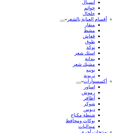
أنسيال
خواتم
خلخال
أقسام العناية بالشعر
منقار
مشط
قفاش
طوق
توكة
استك شعر
بندانة
مشبك شعر
بونيه
تربونة
أكسسوارات
اساور
رموش
أظافر
شوكر
دبوس
شنطة مكياج
بوكات ومحافظ
ميداليات
منتجات أخري