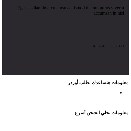
Egestas diam in arcu cursus euismod dictum purus viverra
accumsan in nisl.
Alice Autumn, CEO
معلومات هتساعدك لطلب أوردر
معلومات تخلي الشحن أسرع