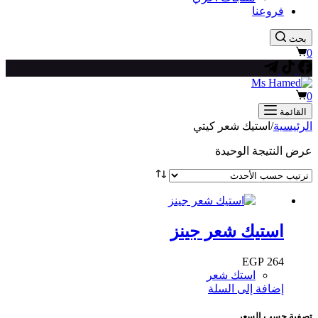
فروعنا
بحث
عربة
0
التسوق
عربة
0
التسوق
القائمة
الرئيسية
/
استيك شعر كيتي
عرض النتيجة الوحيدة
استيك شعر جينز
EGP
264
استك شعر
إضافة إلى السلة
تصفية حسب السعر