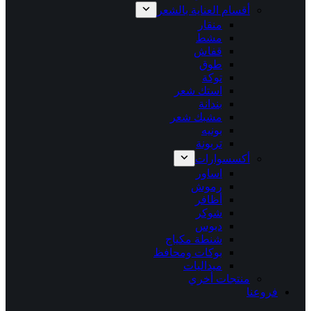
أقسام العناية بالشعر
منقار
مشط
قفاش
طوق
توكة
استك شعر
بندانة
مشبك شعر
بونيه
تربونة
أكسسوارات
اساور
رموش
أظافر
شوكر
دبوس
شنطة مكياج
بوكات ومحافظ
ميداليات
منتجات أخري
فروعنا