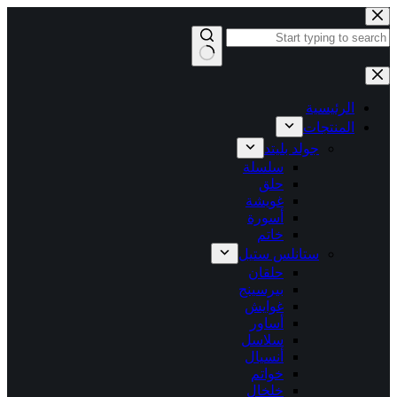
التجاوز
إلى
المحتوى
لا
توجد
نتائج
الرئيسية
المنتجات
جولد بليتد
سلسلة
حلق
غويشة
أسورة
خاتم
ستانلس ستيل
حلقان
بيرسينج
غوايش
أساور
سلاسل
أنسيال
خواتم
خلخال