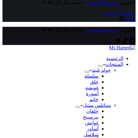
لا تفوتي
عروضنا المميزة
- خصم يصل إلى
10 %
خصومات مميزة
Login
لا تفوتي
عروضنا المميزة
- خصم يصل إلى
10 %
الرئيسية
المنتجات
جولد بليتد
سلسلة
حلق
غويشة
أسورة
خاتم
ستانلس ستيل
حلقان
بيرسينج
غوايش
أساور
سلاسل