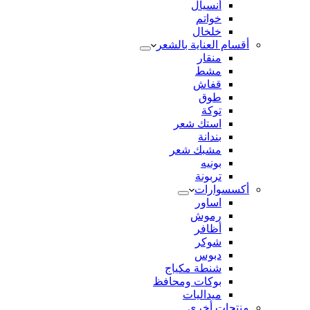
أنسيال
خواتم
خلخال
أقسام العناية بالشعر
منقار
مشط
قفاش
طوق
توكة
استك شعر
بندانة
مشبك شعر
بونيه
تربونة
أكسسوارات
اساور
رموش
أظافر
شوكر
دبوس
شنطة مكياج
بوكات ومحافظ
ميداليات
منتجات أخري