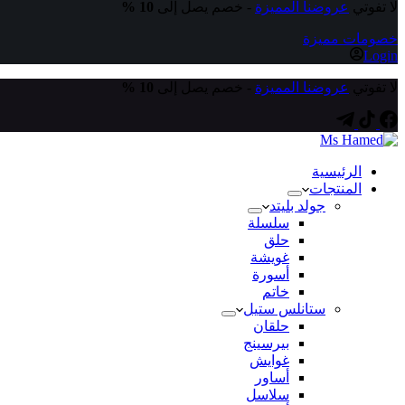
لا تفوتي
عروضنا المميزة
- خصم يصل إلى
10 %
خصومات مميزة
Login
لا تفوتي
عروضنا المميزة
- خصم يصل إلى
10 %
الرئيسية
المنتجات
جولد بليتد
سلسلة
حلق
غويشة
أسورة
خاتم
ستانلس ستيل
حلقان
بيرسينج
غوايش
أساور
سلاسل