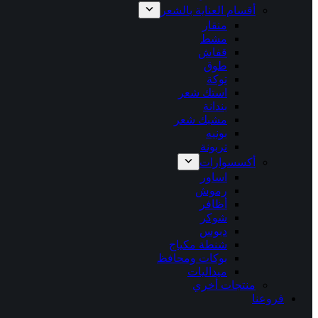
أقسام العناية بالشعر
منقار
مشط
قفاش
طوق
توكة
استك شعر
بندانة
مشبك شعر
بونيه
تربونة
أكسسوارات
اساور
رموش
أظافر
شوكر
دبوس
شنطة مكياج
بوكات ومحافظ
ميداليات
منتجات أخري
فروعنا