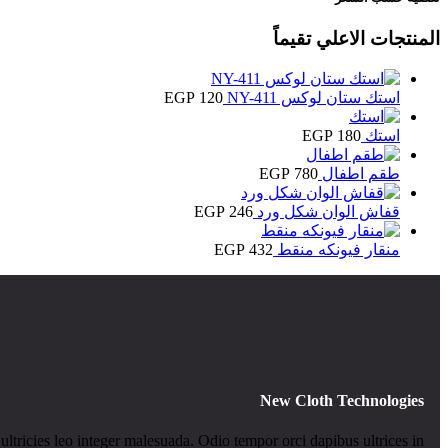
المنتجات الاعلي تقيماً
استك ستان لوكس NY-411
120
EGP
استك
180
EGP
طقم اطفال
780
EGP
قفاش الوان شكل ورد
246
EGP
منقار فيونكه منقط
432
EGP
New Cloth Technologies
ultricies leo integer malesuada. Odio tempor orci dapibus ultrices in.