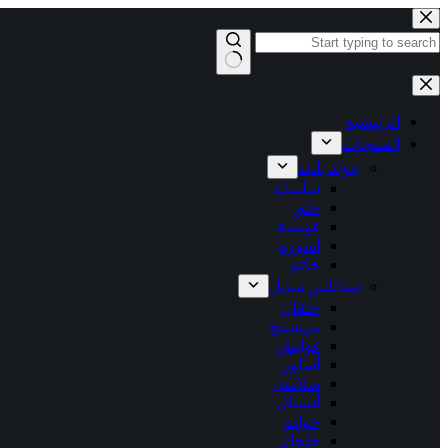
التجاوز
إلى
المحتوى
لا
توجد
نتائج
الرئيسية
المنتجات
جولد بليتد
سلسلة
حلق
غويشة
أسورة
خاتم
ستانلس ستيل
حلقان
بيرسينج
غوايش
أساور
سلاسل
أنسيال
خواتم
خلخال