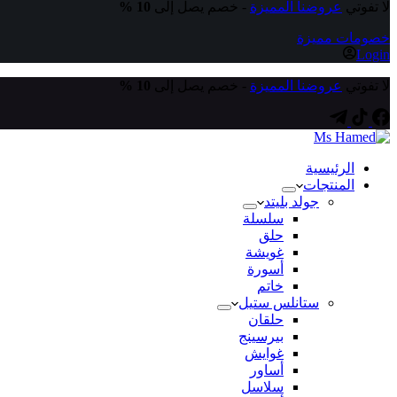
لا تفوتي
عروضنا المميزة
- خصم يصل إلى
10 %
خصومات مميزة
Login
لا تفوتي
عروضنا المميزة
- خصم يصل إلى
10 %
الرئيسية
المنتجات
جولد بليتد
سلسلة
حلق
غويشة
أسورة
خاتم
ستانلس ستيل
حلقان
بيرسينج
غوايش
أساور
سلاسل