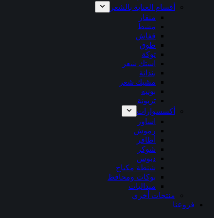
أقسام العناية بالشعر
منقار
مشط
قفاش
طوق
توكة
استك شعر
بندانة
مشبك شعر
بونيه
تربونة
أكسسوارات
اساور
رموش
أظافر
شوكر
دبوس
شنطة مكياج
بوكات ومحافظ
ميداليات
منتجات أخري
فروعنا