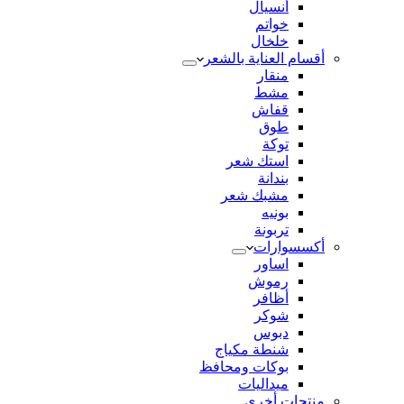
أنسيال
خواتم
خلخال
أقسام العناية بالشعر
منقار
مشط
قفاش
طوق
توكة
استك شعر
بندانة
مشبك شعر
بونيه
تربونة
أكسسوارات
اساور
رموش
أظافر
شوكر
دبوس
شنطة مكياج
بوكات ومحافظ
ميداليات
منتجات أخري