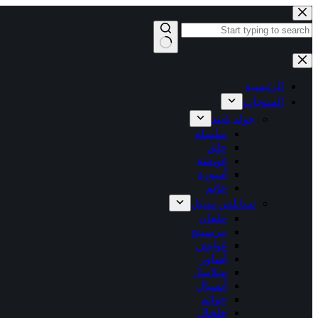
التجاوز
إلى
المحتوى
لا
توجد
نتائج
الرئيسية
المنتجات
جولد بليتد
سلسلة
حلق
غويشة
أسورة
خاتم
ستانلس ستيل
حلقان
بيرسينج
غوايش
أساور
سلاسل
أنسيال
خواتم
خلخال