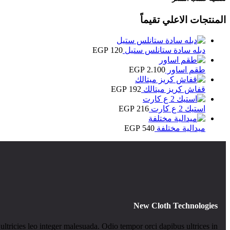
المنتجات الاعلي تقيماً
دبله سادة ستانلس ستيل
120
EGP
طقم اساور
2.100
EGP
قفاش كريز ميتالك
192
EGP
استيك 2 ع كارت
216
EGP
ميدالية مختلفة
540
EGP
New Cloth Technologies
ultricies leo integer malesuada. Odio tempor orci dapibus ultrices in.