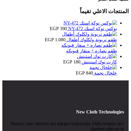
المنتجات الاعلي تقيماً
بوكس توكة استك NY-472
390
EGP
طقم تربونة ولكلوك أطفال
1.080
EGP
طقم نضاره + منقار فيونكه
كارت توك استيتش
180
EGP
خلخال نجمة
840
EGP
New Cloth Technologies
Mauris vitae ultricies leo integer malesuada. Odio tempor orci
dapibus ultrices in.