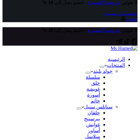
لا تفوتي
عروضنا المميزة
- خصم يصل إلى
10 %
خصومات مميزة
Login
لا تفوتي
عروضنا المميزة
- خصم يصل إلى
10 %
الرئيسية
المنتجات
جولد بليتد
سلسلة
حلق
غويشة
أسورة
خاتم
ستانلس ستيل
حلقان
بيرسينج
غوايش
أساور
سلاسل