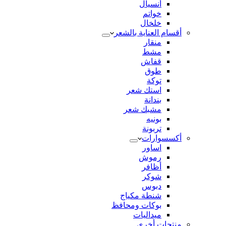
أنسيال
خواتم
خلخال
أقسام العناية بالشعر
منقار
مشط
قفاش
طوق
توكة
استك شعر
بندانة
مشبك شعر
بونيه
تربونة
أكسسوارات
اساور
رموش
أظافر
شوكر
دبوس
شنطة مكياج
بوكات ومحافظ
ميداليات
منتجات أخري