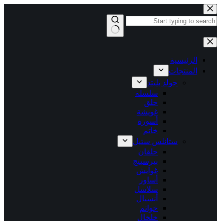
التجاوز
إلى
المحتوى
لا
توجد
نتائج
الرئيسية
المنتجات
جولد بليتد
سلسلة
حلق
غويشة
أسورة
خاتم
ستانلس ستيل
حلقان
بيرسينج
غوايش
أساور
سلاسل
أنسيال
خواتم
خلخال