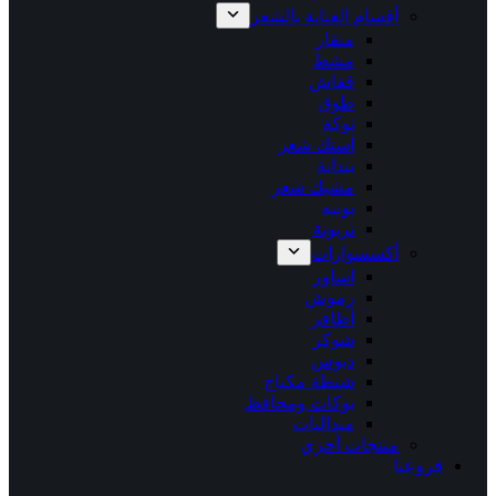
أقسام العناية بالشعر
منقار
مشط
قفاش
طوق
توكة
استك شعر
بندانة
مشبك شعر
بونيه
تربونة
أكسسوارات
اساور
رموش
أظافر
شوكر
دبوس
شنطة مكياج
بوكات ومحافظ
ميداليات
منتجات أخري
فروعنا