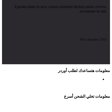
Egestas diam in arcu cursus euismod dictum purus viverra
accumsan in nisl.
Alice Autumn, CEO
معلومات هتساعدك لطلب أوردر
معلومات تخلي الشحن أسرع