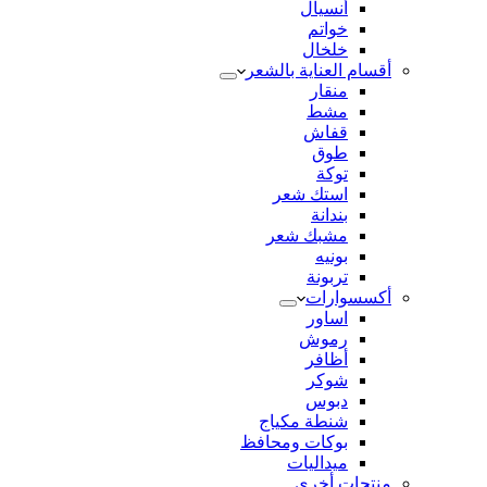
أنسيال
خواتم
خلخال
أقسام العناية بالشعر
منقار
مشط
قفاش
طوق
توكة
استك شعر
بندانة
مشبك شعر
بونيه
تربونة
أكسسوارات
اساور
رموش
أظافر
شوكر
دبوس
شنطة مكياج
بوكات ومحافظ
ميداليات
منتجات أخري