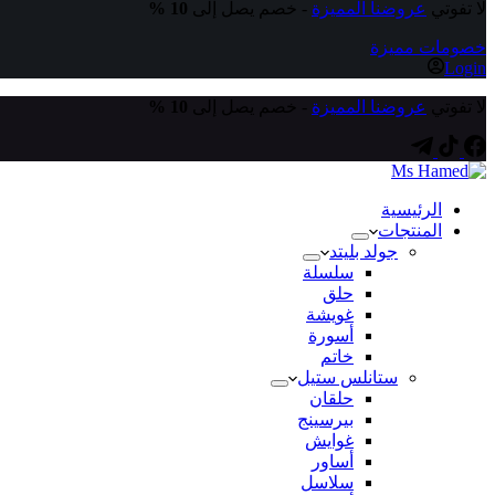
لا تفوتي
عروضنا المميزة
- خصم يصل إلى
10 %
خصومات مميزة
Login
لا تفوتي
عروضنا المميزة
- خصم يصل إلى
10 %
الرئيسية
المنتجات
جولد بليتد
سلسلة
حلق
غويشة
أسورة
خاتم
ستانلس ستيل
حلقان
بيرسينج
غوايش
أساور
سلاسل