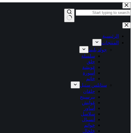
التجاوز
إلى
المحتوى
لا
توجد
نتائج
الرئيسية
المنتجات
جولد بليتد
سلسلة
حلق
غويشة
أسورة
خاتم
ستانلس ستيل
حلقان
بيرسينج
غوايش
أساور
سلاسل
أنسيال
خواتم
خلخال