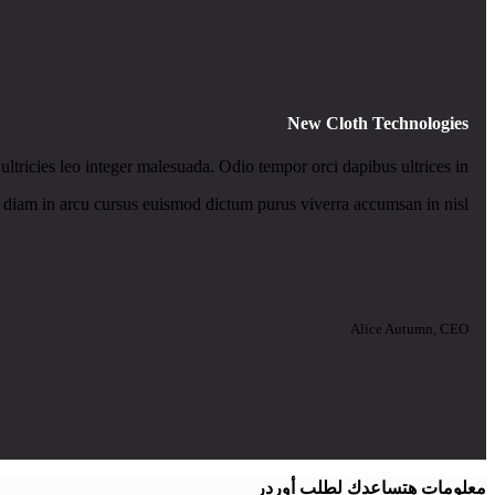
New Cloth Technologies
ultricies leo integer malesuada. Odio tempor orci dapibus ultrices in.
 diam in arcu cursus euismod dictum purus viverra accumsan in nisl.
Alice Autumn, CEO
معلومات هتساعدك لطلب أوردر