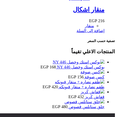
منقار اشكال
EGP
216
منقار
إضافة إلى السلة
تصفية حسب السعر
المنتجات الاعلي تقيماً
بوكس استك وخصل NY 446
168
EGP
كيس صوفة
156
EGP
طقم نضاره + منقار فيونكه
420
EGP
قفاش كريز
432
EGP
حلق ستانلس فصوص
480
EGP