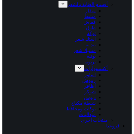
أقسام العناية بالشعر
منقار
مشط
قفاش
طوق
توكة
استك شعر
بندانة
مشبك شعر
بونيه
تربونة
أكسسوارات
اساور
رموش
أظافر
شوكر
دبوس
شنطة مكياج
بوكات ومحافظ
ميداليات
منتجات أخري
فروعنا