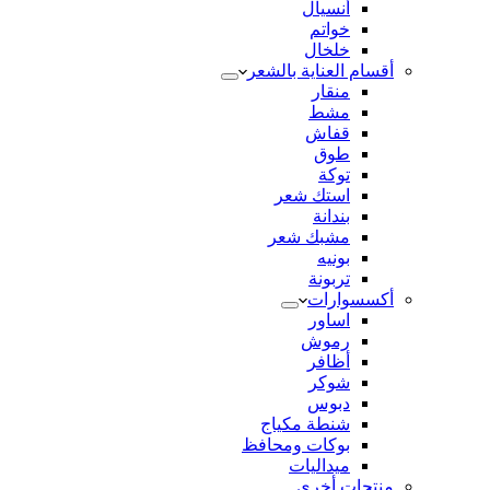
أنسيال
خواتم
خلخال
أقسام العناية بالشعر
منقار
مشط
قفاش
طوق
توكة
استك شعر
بندانة
مشبك شعر
بونيه
تربونة
أكسسوارات
اساور
رموش
أظافر
شوكر
دبوس
شنطة مكياج
بوكات ومحافظ
ميداليات
منتجات أخري