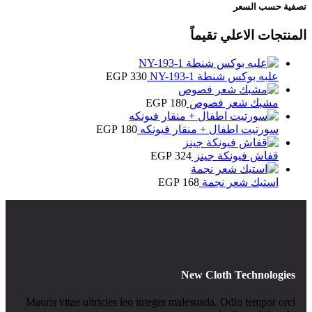
تصفية حسب السعر
المنتجات الاعلي تقيماً
علبه بوكس شنطة NY-193-1
330
EGP
مشبك شعر فصوص
180
EGP
سورتيت اطفال + منقار فيونكه
180
EGP
قفاش فيونكة جينز
324
EGP
استيك شعر نجمة
168
EGP
New Cloth Technologies
Mauris vitae ultricies leo integer malesuada. Odio tempor orci