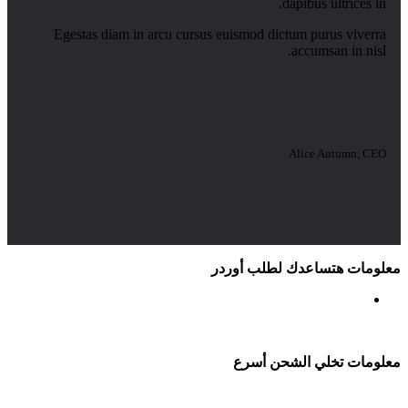
dapibus ultrices in.
Egestas diam in arcu cursus euismod dictum purus viverra
accumsan in nisl.
Alice Autumn, CEO
معلومات هتساعدك لطلب أوردر
معلومات تخلي الشحن أسرع