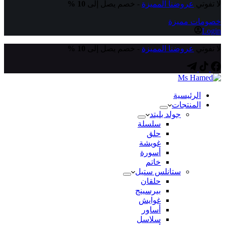
لا تفوتي
عروضنا المميزة
- خصم يصل إلى
10 %
خصومات مميزة
Login
لا تفوتي
عروضنا المميزة
- خصم يصل إلى
10 %
الرئيسية
المنتجات
جولد بليتد
سلسلة
حلق
غويشة
أسورة
خاتم
ستانلس ستيل
حلقان
بيرسينج
غوايش
أساور
سلاسل