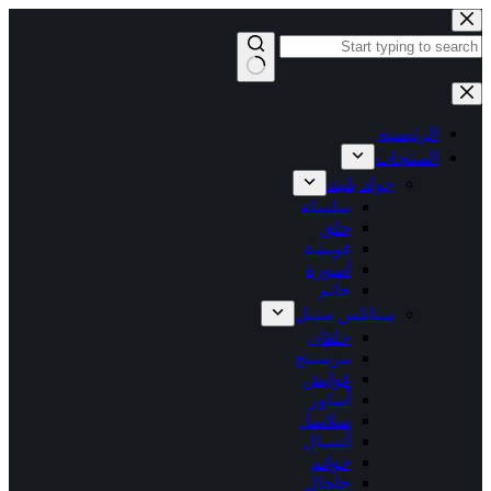
التجاوز
إلى
المحتوى
لا
توجد
نتائج
الرئيسية
المنتجات
جولد بليتد
سلسلة
حلق
غويشة
أسورة
خاتم
ستانلس ستيل
حلقان
بيرسينج
غوايش
أساور
سلاسل
أنسيال
خواتم
خلخال