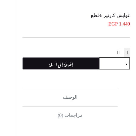
غوايش كارتير 6قطع
EGP
1.440
كمية
إضافة إلى السلة
غوايش
كارتير
6قطع
الوصف
مراجعات (0)