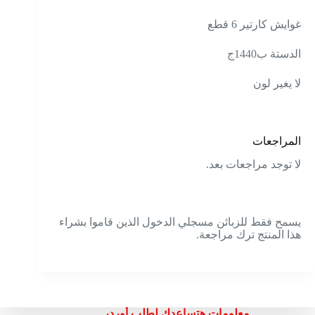
غوايش كارتير 6 قطع
الدستة ب1440ج
لا يغير لون
المراجعات
لا توجد مراجعات بعد.
يسمح فقط للزبائن مسجلي الدخول الذين قاموا بشراء
هذا المنتج ترك مراجعة.
معلومات هتساعدك لطلب أوردر