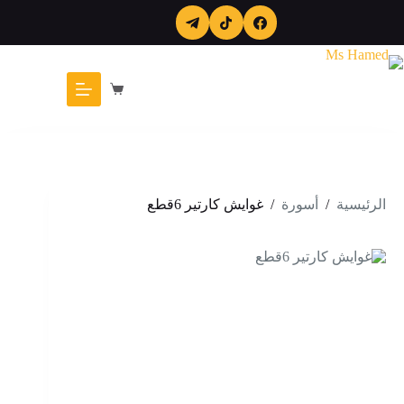
لتجاوز
لى
لمحتوى
عربة
التسوق
الرئيسية
/
أسورة
/
غوايش كارتير 6قطع