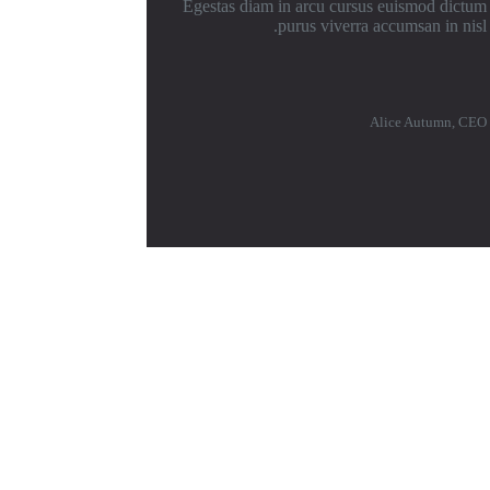
Egestas diam in arcu cursus euismod dictum
purus viverra accumsan in nisl.
Alice Autumn, CEO