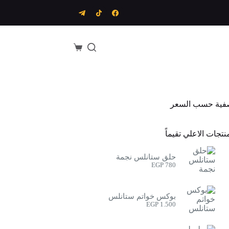
عربة
التسوق
فية حسب السعر
نتجات الاعلي تقيماً
حلق ستانلس نجمة
EGP
780
بوكس خواتم ستانلس
EGP
1.500