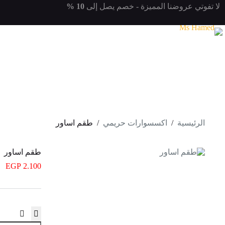
لتجاوز
لا تفوتي
عروضنا المميزة
- خصم يصل إلى
10 %
لى
لمحتوى
الرئيسية
/
اكسسوارات حريمي
/
طقم اساور
طقم اساور
EGP
2.100