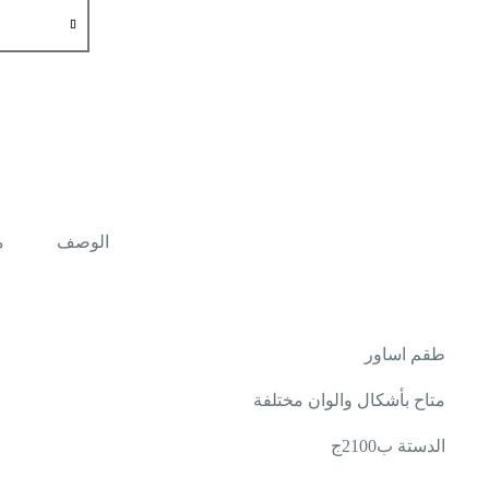
كمية
طقم
اساور
الوصف
م
طقم اساور
متاح بأشكال والوان مختلفة
الدستة ب2100ج