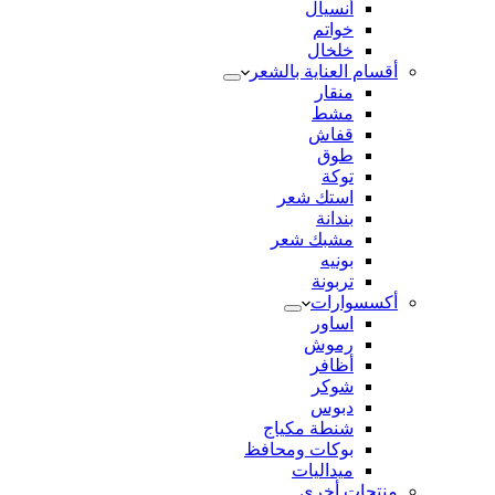
أنسيال
خواتم
خلخال
أقسام العناية بالشعر
منقار
مشط
قفاش
طوق
توكة
استك شعر
بندانة
مشبك شعر
بونيه
تربونة
أكسسوارات
اساور
رموش
أظافر
شوكر
دبوس
شنطة مكياج
بوكات ومحافظ
ميداليات
منتجات أخري