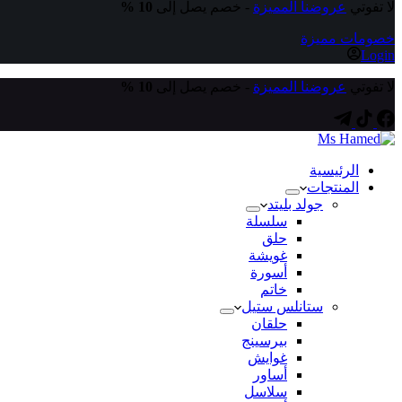
لا تفوتي
عروضنا المميزة
- خصم يصل إلى
10 %
خصومات مميزة
Login
لا تفوتي
عروضنا المميزة
- خصم يصل إلى
10 %
الرئيسية
المنتجات
جولد بليتد
سلسلة
حلق
غويشة
أسورة
خاتم
ستانلس ستيل
حلقان
بيرسينج
غوايش
أساور
سلاسل