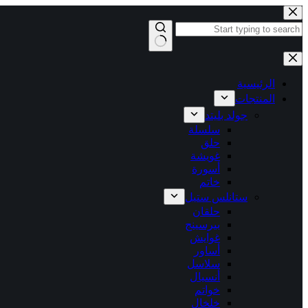
التجاوز
إلى
المحتوى
لا
توجد
نتائج
الرئيسية
المنتجات
جولد بليتد
سلسلة
حلق
غويشة
أسورة
خاتم
ستانلس ستيل
حلقان
بيرسينج
غوايش
أساور
سلاسل
أنسيال
خواتم
خلخال