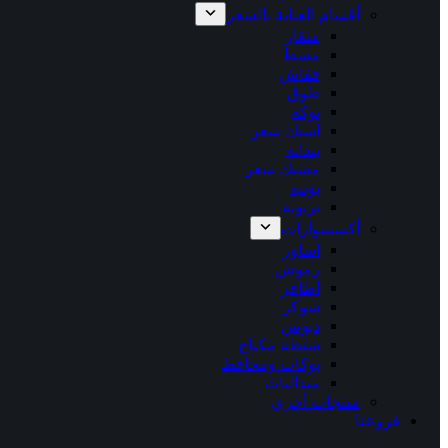
أقسام العناية بالشعر
منقار
مشط
قفاش
طوق
توكة
استك شعر
بندانة
مشبك شعر
بونيه
تربونة
أكسسوارات
اساور
رموش
أظافر
شوكر
دبوس
شنطة مكياج
بوكات ومحافظ
ميداليات
منتجات أخري
فروعنا