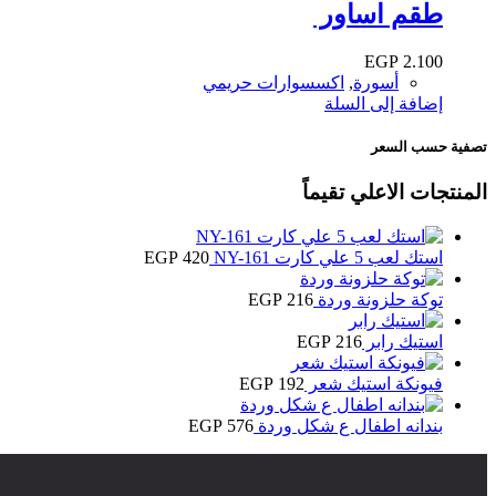
طقم اساور
EGP
2.100
أسورة
,
اكسسوارات حريمي
إضافة إلى السلة
تصفية حسب السعر
المنتجات الاعلي تقيماً
استك لعب 5 علي كارت NY-161
420
EGP
توكة حلزونة وردة
216
EGP
استيك رابر
216
EGP
فيونكة استيك شعر
192
EGP
بندانه اطفال ع شكل وردة
576
EGP