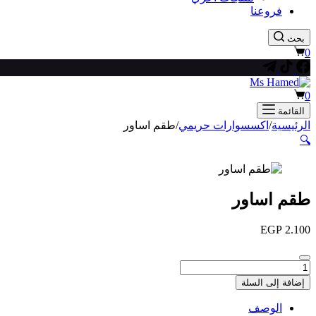
فروعنا
بحث
عربة
0
التسوق
عربة
0
التسوق
القائمة
الرئيسية
/
اكسسوارات حريمي
/
طقم اساور
🔍
طقم اساور
EGP
2.100
كمية
طقم
إضافة إلى السلة
اساور
الوصف