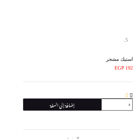
استيك مشجر
EGP
192
كمية
إضافة إلى السلة
استيك
مشجر
الوصف