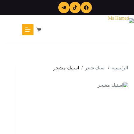
لتجاوز
لى
لمحتوى
عربة
التسوق
الرئيسية
/
استك شعر
/
استيك مشجر