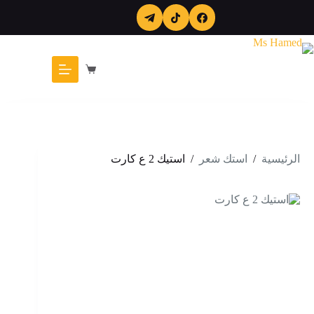
لتجاوز
لى
لمحتوى
عربة
التسوق
الرئيسية
/
استك شعر
/
استيك 2 ع كارت