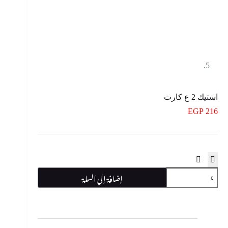
استيك 2 ع كارت
EGP
216
كمية
إضافة إلى السلة
استيك
2
ع
كارت