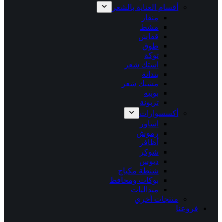
أقسام العناية بالشعر
منقار
مشط
قفاش
طوق
توكة
استك شعر
بندانة
مشبك شعر
بونيه
تربونة
أكسسوارات
اساور
رموش
أظافر
شوكر
دبوس
شنطة مكياج
بوكات ومحافظ
ميداليات
منتجات أخري
فروعنا