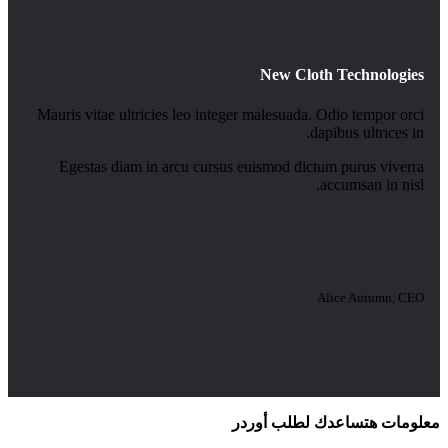
New Cloth Technologies
Mauris vitae ultricies leo integer malesuada. Odio tempor orci
dapibus ultrices in.
Egestas diam in arcu cursus euismod dictum purus viverra
accumsan in nisl.
Alice Autumn, CEO
معلومات هتساعدك لطلب أوردر