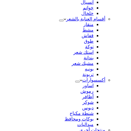
أنسيال
خواتم
خلخال
أقسام العناية بالشعر
منقار
مشط
قفاش
طوق
توكة
استك شعر
بندانة
مشبك شعر
بونيه
تربونة
أكسسوارات
اساور
رموش
أظافر
شوكر
دبوس
شنطة مكياج
بوكات ومحافظ
ميداليات
منتجات أخري