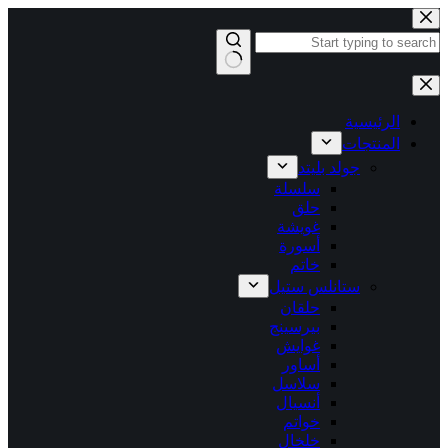
التجاوز
إلى
المحتوى
لا
توجد
نتائج
الرئيسية
المنتجات
جولد بليتد
سلسلة
حلق
غويشة
أسورة
خاتم
ستانلس ستيل
حلقان
بيرسينج
غوايش
أساور
سلاسل
أنسيال
خواتم
خلخال