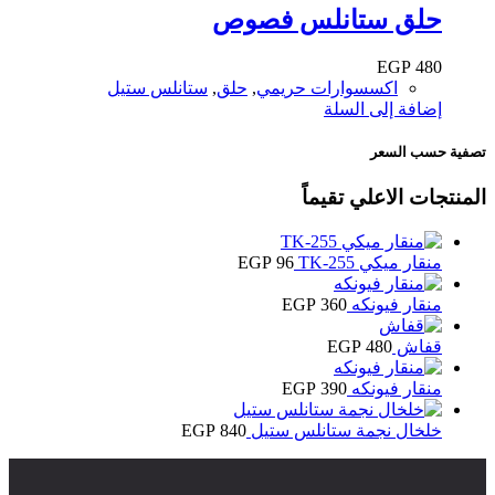
حلق ستانلس فصوص
EGP
480
اكسسوارات حريمي
,
حلق
,
ستانلس ستيل
إضافة إلى السلة
تصفية حسب السعر
المنتجات الاعلي تقيماً
منقار ميكي TK-255
96
EGP
منقار فيونكه
360
EGP
قفاش
480
EGP
منقار فيونكه
390
EGP
خلخال نجمة ستانلس ستيل
840
EGP