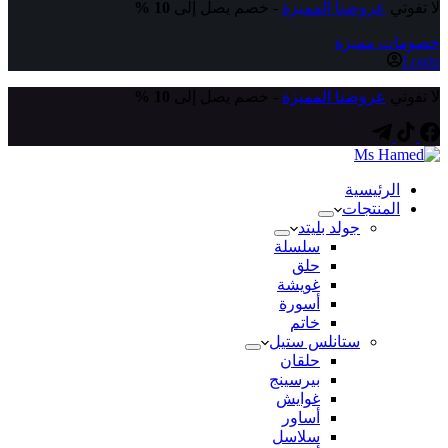
لا تفوتي
عروضنا المميزة
- خصم يصل إلى
10 %
خصومات مميزة
Login
لا تفوتي
عروضنا المميزة
- خصم يصل إلى
10 %
الرئيسية
المنتجات
جولد بليتد
سلسلة
حلق
غويشة
أسورة
خاتم
ستانلس ستيل
حلقان
بيرسينج
غوايش
أساور
سلاسل