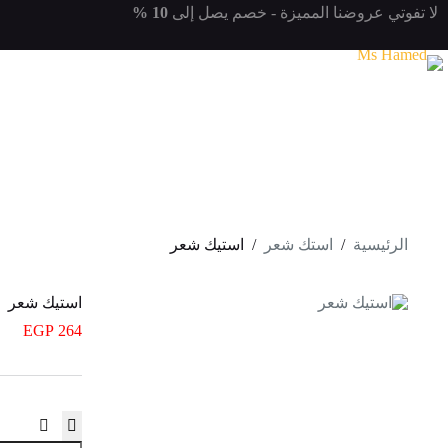
لتجاوز
لا تفوتي
عروضنا المميزة
- خصم يصل إلى
10 %
لى
لمحتوى
الرئيسية
/
استك شعر
/
استيك شعر
استيك شعر
EGP
264