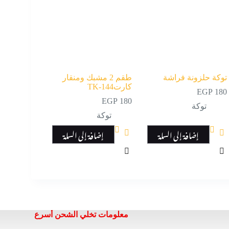
توكة حلزونة فراشة
طقم 2 مشبك ومنقار
كارتTK-144
EGP
180
EGP
180
توكة
توكة
إضافة إلى السلة
إضافة إلى السلة
معلومات تخلي الشحن أسرع