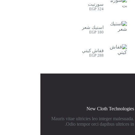
سورتيت
EGP
324
استيك شعر
EGP
180
قفاش كيتي
EGP
288
New Cloth Technologies
Mauris vitae ultricies leo integer malesuada.
Odio tempor orci dapibus ultrices in.