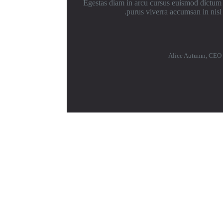
Egestas diam in arcu cursus euismod dictum
purus viverra accumsan in nisl.
Alice Autumn, CEO