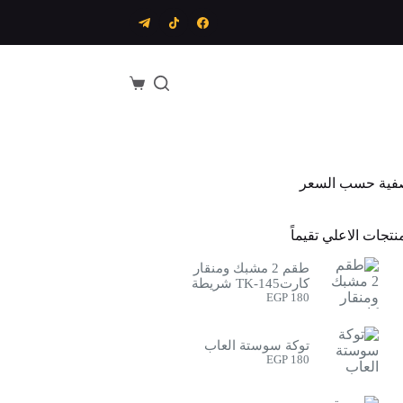
عربة
التسوق
فية حسب السعر
نتجات الاعلي تقيماً
طقم 2 مشبك ومنقار
كارتTK-145 شريطة
EGP
180
توكة سوستة العاب
EGP
180