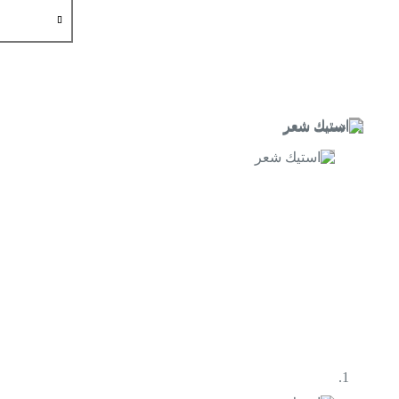
كمية
استيك
شعر