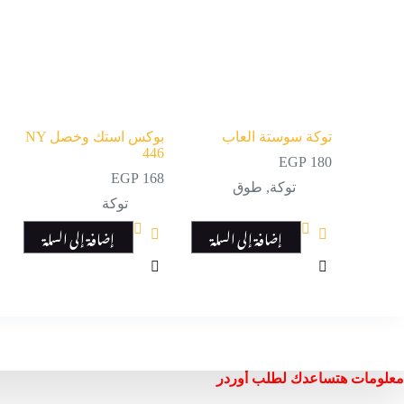
توكة سوستة العاب
بوكس استك وخصل NY
446
EGP
180
EGP
168
توكة
,
طوق
توكة
إضافة إلى السلة
إضافة إلى السلة
معلومات هتساعدك لطلب أوردر