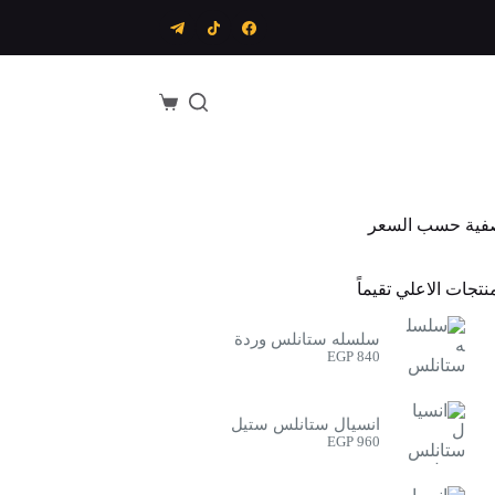
عربة
التسوق
فية حسب السعر
نتجات الاعلي تقيماً
سلسله ستانلس وردة
EGP
840
انسيال ستانلس ستيل
EGP
960