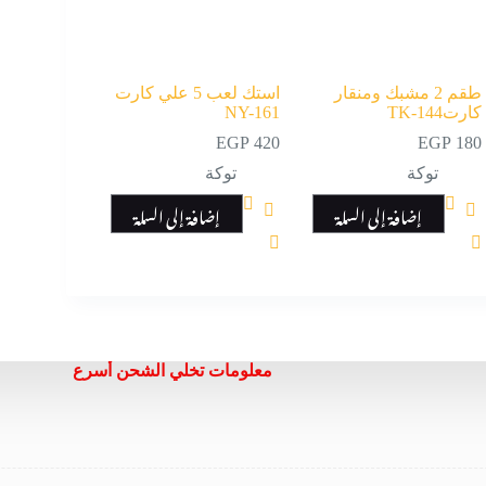
طقم 2 مشبك ومنقار
استك لعب 5 علي كارت
كارتTK-144
NY-161
EGP
420
EGP
180
توكة
توكة
إضافة إلى السلة
إضافة إلى السلة
معلومات تخلي الشحن أسرع