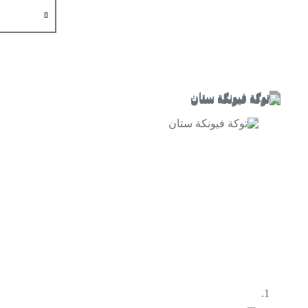
كمية
توكة
فيونكة
ستان