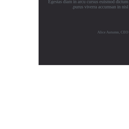
Egestas diam in arcu cursus euismod dictum
purus viverra accumsan in nisl.
Alice Autumn, CEO