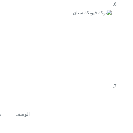
الوصف
م