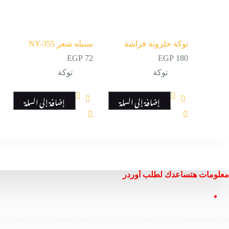
توكة حلزونة فراشة
سنبله شعر NY-355
EGP
72
EGP
180
توكة
توكة
إضافة إلى السلة
إضافة إلى السلة
معلومات هتساعدك لطلب أوردر