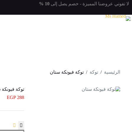
لتجاوز
لا تفوتي
عروضنا المميزة
- خصم يصل إلى
10 %
لى
لمحتوى
الرئيسية
/
توكة
/
توكة فيونكة ستان
توكة فيونكة 
EGP
288