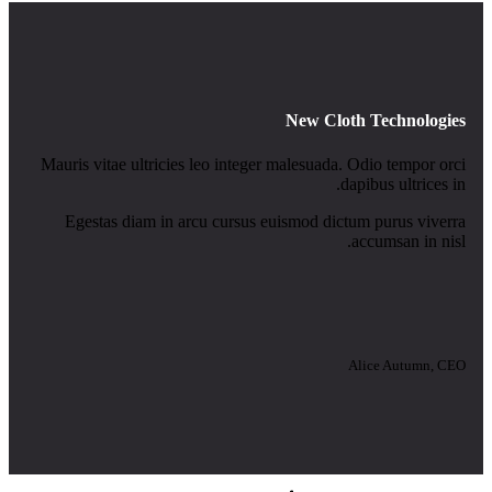
New Cloth Technologies
Mauris vitae ultricies leo integer malesuada. Odio tempor orci
dapibus ultrices in.
Egestas diam in arcu cursus euismod dictum purus viverra
accumsan in nisl.
Alice Autumn, CEO