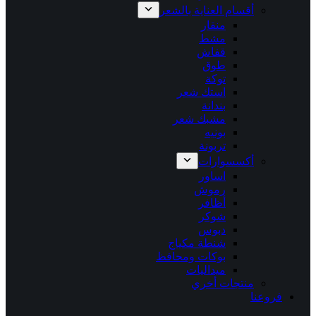
أقسام العناية بالشعر
منقار
مشط
قفاش
طوق
توكة
استك شعر
بندانة
مشبك شعر
بونيه
تربونة
أكسسوارات
اساور
رموش
أظافر
شوكر
دبوس
شنطة مكياج
بوكات ومحافظ
ميداليات
منتجات أخري
فروعنا