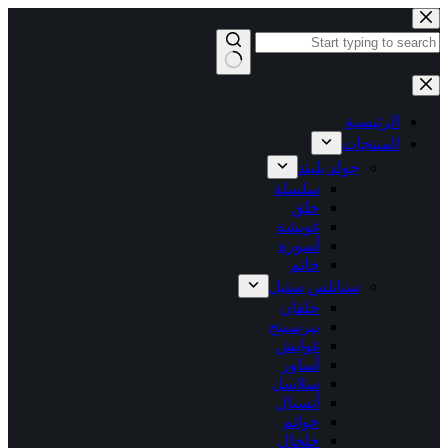
التجاوز
إلى
المحتوى
لا
توجد
نتائج
الرئيسية
المنتجات
جولد بليتد
سلسلة
حلق
غويشة
أسورة
خاتم
ستانلس ستيل
حلقان
بيرسينج
غوايش
أساور
سلاسل
أنسيال
خواتم
خلخال