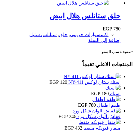
حلق ستانلس هلال ابيض
EGP
780
اكسسوارات حريمي
,
حلق
,
ستانلس ستيل
إضافة إلى السلة
تصفية حسب السعر
المنتجات الاعلي تقيماً
استك ستان لوكس NY-411
120
EGP
استك
180
EGP
طقم اطفال
780
EGP
قفاش الوان شكل ورد
246
EGP
منقار فيونكه منقط
432
EGP