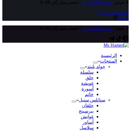
لا تفوتي
عروضنا المميزة
- خصم يصل إلى
10 %
خصومات مميزة
Login
لا تفوتي
عروضنا المميزة
- خصم يصل إلى
10 %
الرئيسية
المنتجات
جولد بليتد
سلسلة
حلق
غويشة
أسورة
خاتم
ستانلس ستيل
حلقان
بيرسينج
غوايش
أساور
سلاسل