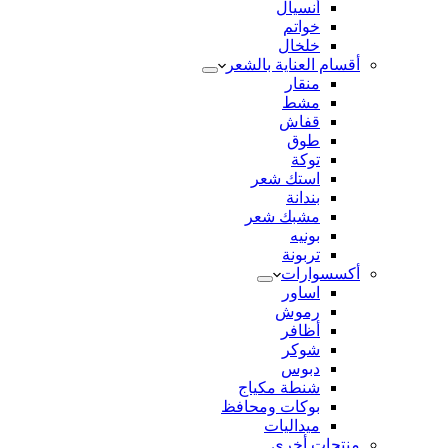
أنسيال
خواتم
خلخال
أقسام العناية بالشعر
منقار
مشط
قفاش
طوق
توكة
استك شعر
بندانة
مشبك شعر
بونيه
تربونة
أكسسوارات
اساور
رموش
أظافر
شوكر
دبوس
شنطة مكياج
بوكات ومحافظ
ميداليات
منتجات أخري