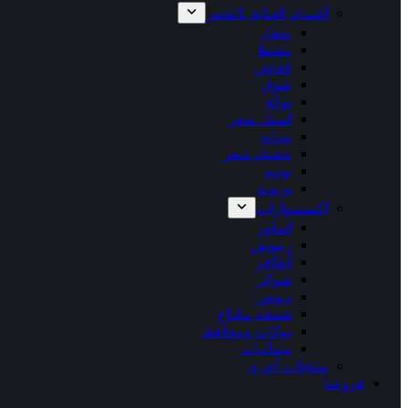
أقسام العناية بالشعر
منقار
مشط
قفاش
طوق
توكة
استك شعر
بندانة
مشبك شعر
بونيه
تربونة
أكسسوارات
اساور
رموش
أظافر
شوكر
دبوس
شنطة مكياج
بوكات ومحافظ
ميداليات
منتجات أخري
فروعنا