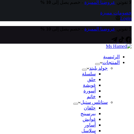
لا تفوتي
عروضنا المميزة
- خصم يصل إلى
10 %
خصومات مميزة
Login
لا تفوتي
عروضنا المميزة
- خصم يصل إلى
10 %
الرئيسية
المنتجات
جولد بليتد
سلسلة
حلق
غويشة
أسورة
خاتم
ستانلس ستيل
حلقان
بيرسينج
غوايش
أساور
سلاسل