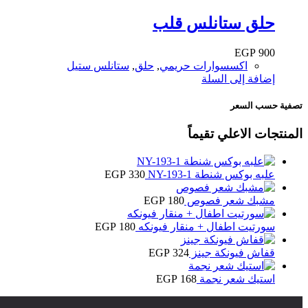
حلق ستانلس قلب
EGP
900
اكسسوارات حريمي
,
حلق
,
ستانلس ستيل
إضافة إلى السلة
تصفية حسب السعر
المنتجات الاعلي تقيماً
علبه بوكس شنطة NY-193-1
330
EGP
مشبك شعر فصوص
180
EGP
سورتيت اطفال + منقار فيونكه
180
EGP
قفاش فيونكة جينز
324
EGP
استيك شعر نجمة
168
EGP