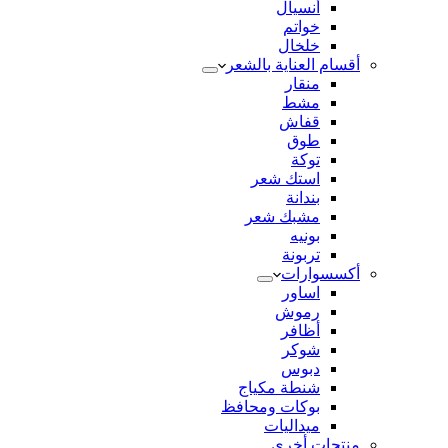
أنسيال
خواتم
خلخال
أقسام العناية بالشعر
منقار
مشط
قفاش
طوق
توكة
استك شعر
بندانة
مشبك شعر
بونيه
تربونة
أكسسوارات
اساور
رموش
أظافر
شوكر
دبوس
شنطة مكياج
بوكات ومحافظ
ميداليات
منتجات أخري