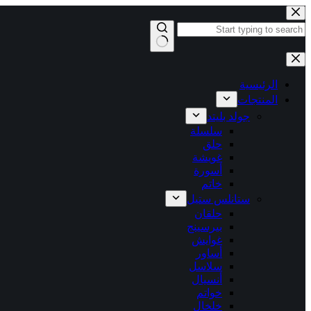
التجاوز
إلى
المحتوى
لا
توجد
نتائج
الرئيسية
المنتجات
جولد بليتد
سلسلة
حلق
غويشة
أسورة
خاتم
ستانلس ستيل
حلقان
بيرسينج
غوايش
أساور
سلاسل
أنسيال
خواتم
خلخال