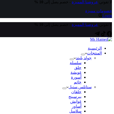
لا تفوتي
عروضنا المميزة
- خصم يصل إلى
10 %
خصومات مميزة
Login
لا تفوتي
عروضنا المميزة
- خصم يصل إلى
10 %
الرئيسية
المنتجات
جولد بليتد
سلسلة
حلق
غويشة
أسورة
خاتم
ستانلس ستيل
حلقان
بيرسينج
غوايش
أساور
سلاسل