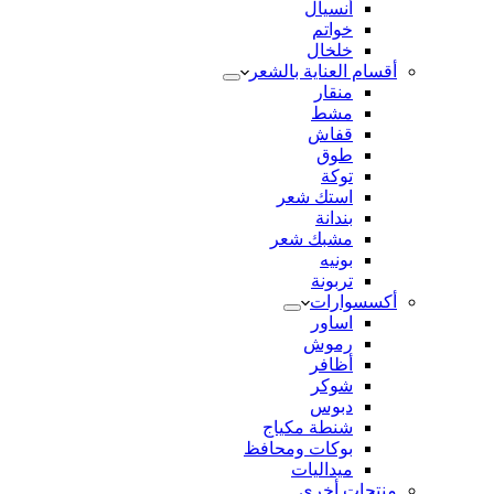
أنسيال
خواتم
خلخال
أقسام العناية بالشعر
منقار
مشط
قفاش
طوق
توكة
استك شعر
بندانة
مشبك شعر
بونيه
تربونة
أكسسوارات
اساور
رموش
أظافر
شوكر
دبوس
شنطة مكياج
بوكات ومحافظ
ميداليات
منتجات أخري