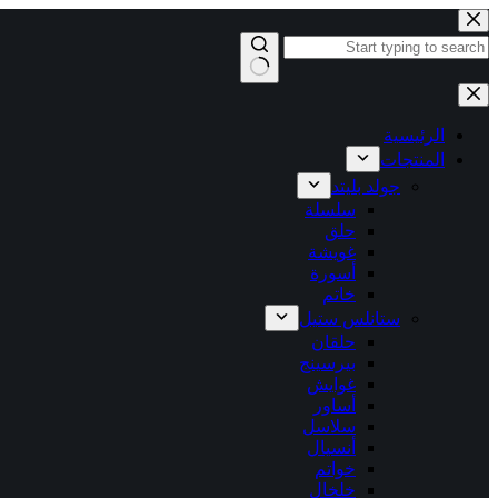
التجاوز
إلى
المحتوى
لا
توجد
نتائج
الرئيسية
المنتجات
جولد بليتد
سلسلة
حلق
غويشة
أسورة
خاتم
ستانلس ستيل
حلقان
بيرسينج
غوايش
أساور
سلاسل
أنسيال
خواتم
خلخال