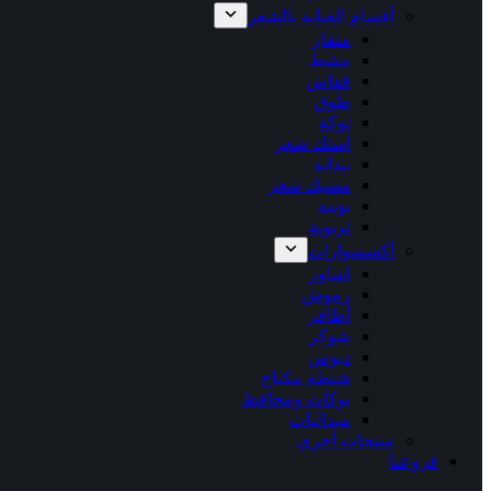
أقسام العناية بالشعر
منقار
مشط
قفاش
طوق
توكة
استك شعر
بندانة
مشبك شعر
بونيه
تربونة
أكسسوارات
اساور
رموش
أظافر
شوكر
دبوس
شنطة مكياج
بوكات ومحافظ
ميداليات
منتجات أخري
فروعنا