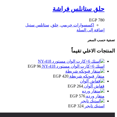
حلق ستانلس فراشة
EGP
780
اكسسوارات حريمي
,
حلق
,
ستانلس ستيل
إضافة إلى السلة
تصفية حسب السعر
المنتجات الاعلي تقيماً
استك 6÷كارت الوان مستورد NY-418
96
EGP
منقار فيونكه شريطة
420
EGP
قفاش ألوان
264
EGP
منقار ورده
576
EGP
استيك تايجر
324
EGP