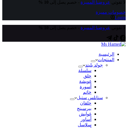
لا تفوتي
عروضنا المميزة
- خصم يصل إلى
10 %
خصومات مميزة
Login
لا تفوتي
عروضنا المميزة
- خصم يصل إلى
10 %
الرئيسية
المنتجات
جولد بليتد
سلسلة
حلق
غويشة
أسورة
خاتم
ستانلس ستيل
حلقان
بيرسينج
غوايش
أساور
سلاسل