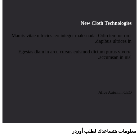
New Cloth Technologies
Mauris vitae ultricies leo integer malesuada. Odio tempor orci
dapibus ultrices in.
Egestas diam in arcu cursus euismod dictum purus viverra
accumsan in nisl.
Alice Autumn, CEO
معلومات هتساعدك لطلب أوردر