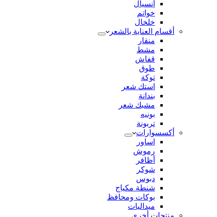
أنسيال
خواتم
خلخال
أقسام العناية بالشعر
منقار
مشط
قفاش
طوق
توكة
استك شعر
بندانة
مشبك شعر
بونيه
تربونة
أكسسوارات
اساور
رموش
أظافر
شوكر
دبوس
شنطة مكياج
بوكات ومحافظ
ميداليات
منتجات أخري