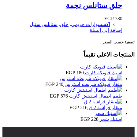
حلق ستانلس نجمة
EGP
780
اكسسوارات حريمي
,
حلق
,
ستانلس ستيل
إضافة إلى السلة
تصفية حسب السعر
المنتجات الاعلي تقيماً
استك فيونكة كارت
180
EGP
منقار فيونكه شريطه استرس
240
EGP
طقم اطفال استيتش كارت
576
EGP
منقار فراشة 2 ق
216
EGP
استيك شعر
228
EGP