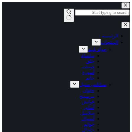
التجاوز
إلى
المحتوى
لا
توجد
نتائج
الرئيسية
المنتجات
جولد بليتد
سلسلة
حلق
غويشة
أسورة
خاتم
ستانلس ستيل
حلقان
بيرسينج
غوايش
أساور
سلاسل
أنسيال
خواتم
خلخال