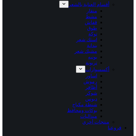
أقسام العناية بالشعر
منقار
مشط
قفاش
طوق
توكة
استك شعر
بندانة
مشبك شعر
بونيه
تربونة
أكسسوارات
اساور
رموش
أظافر
شوكر
دبوس
شنطة مكياج
بوكات ومحافظ
ميداليات
منتجات أخري
فروعنا