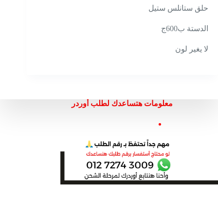
حلق ستانلس ستيل
الدستة ب600ج
لا يغير لون
معلومات هتساعدك لطلب أوردر