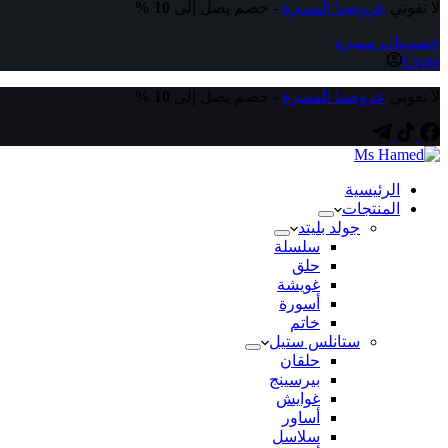
لا تفوتي
عروضنا المميزة
- خصم يصل إلى
10 %
خصومات مميزة
Login
لا تفوتي
عروضنا المميزة
- خصم يصل إلى
10 %
الرئيسية
المنتجات
جولد بليتد
سلسلة
حلق
غويشة
أسورة
خاتم
ستانلس ستيل
حلقان
بيرسينج
غوايش
أساور
سلاسل