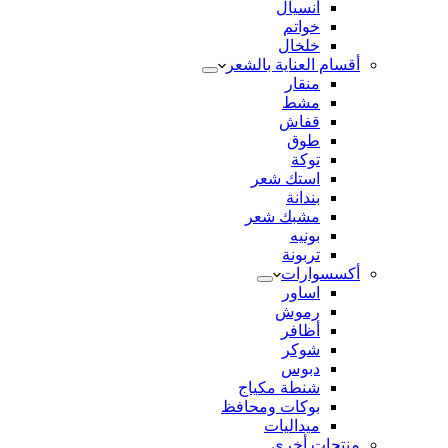
أنسيال
خواتم
خلخال
أقسام العناية بالشعر
منقار
مشط
قفاش
طوق
توكة
استك شعر
بندانة
مشبك شعر
بونيه
تربونة
أكسسوارات
اساور
رموش
أظافر
شوكر
دبوس
شنطة مكياج
بوكات ومحافظ
ميداليات
منتجات أخري