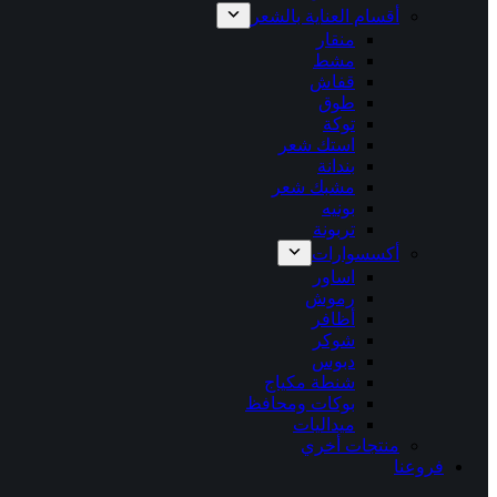
أقسام العناية بالشعر
منقار
مشط
قفاش
طوق
توكة
استك شعر
بندانة
مشبك شعر
بونيه
تربونة
أكسسوارات
اساور
رموش
أظافر
شوكر
دبوس
شنطة مكياج
بوكات ومحافظ
ميداليات
منتجات أخري
فروعنا