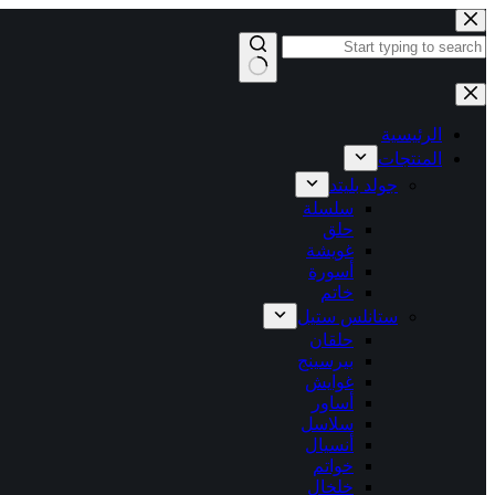
التجاوز
إلى
المحتوى
لا
توجد
نتائج
الرئيسية
المنتجات
جولد بليتد
سلسلة
حلق
غويشة
أسورة
خاتم
ستانلس ستيل
حلقان
بيرسينج
غوايش
أساور
سلاسل
أنسيال
خواتم
خلخال