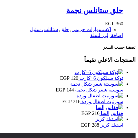
حلق ستانلس نجمة
EGP
360
اكسسوارات حريمي
,
حلق
,
ستانلس ستيل
إضافة إلى السلة
تصفية حسب السعر
المنتجات الاعلي تقيماً
توكة سيلكون 6÷كارت
120
EGP
سوستة شعر شكل نجمة
144
EGP
سورتيت اطفال وردة
216
EGP
قفاش إلسا
216
EGP
استيك كريز
288
EGP