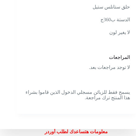
حلق ستانلس ستيل
الدستة ب360ج
لا يغير لون
المراجعات
لا توجد مراجعات بعد.
يسمح فقط للزبائن مسجلي الدخول الذين قاموا بشراء
هذا المنتج ترك مراجعة.
معلومات هتساعدك لطلب أوردر