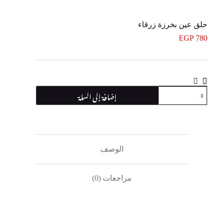
حلق عين بخرزة زرقاء
EGP
780
كمية
إضافة إلى السلة
حلق
عين
بخرزة
زرقاء
الوصف
مراجعات (0)