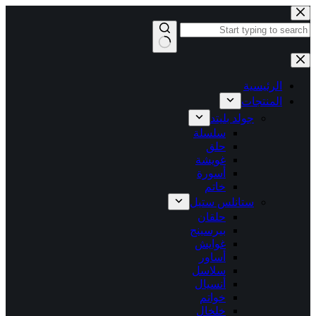
التجاوز
إلى
المحتوى
لا
توجد
نتائج
الرئيسية
المنتجات
جولد بليتد
سلسلة
حلق
غويشة
أسورة
خاتم
ستانلس ستيل
حلقان
بيرسينج
غوايش
أساور
سلاسل
أنسيال
خواتم
خلخال