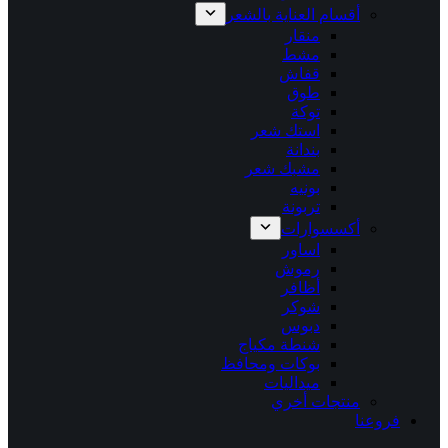
أقسام العناية بالشعر
منقار
مشط
قفاش
طوق
توكة
استك شعر
بندانة
مشبك شعر
بونيه
تربونة
أكسسوارات
اساور
رموش
أظافر
شوكر
دبوس
شنطة مكياج
بوكات ومحافظ
ميداليات
منتجات أخري
فروعنا