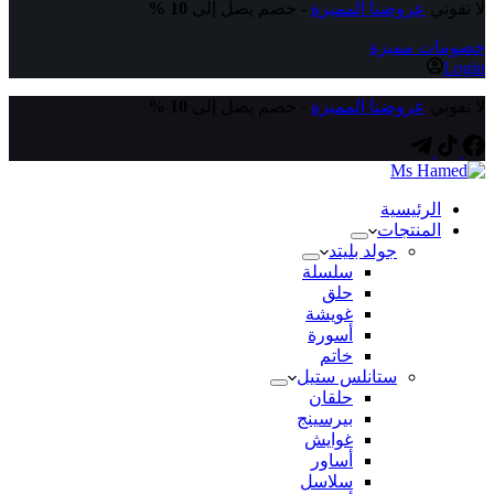
لا تفوتي
عروضنا المميزة
- خصم يصل إلى
10 %
خصومات مميزة
Login
لا تفوتي
عروضنا المميزة
- خصم يصل إلى
10 %
الرئيسية
المنتجات
جولد بليتد
سلسلة
حلق
غويشة
أسورة
خاتم
ستانلس ستيل
حلقان
بيرسينج
غوايش
أساور
سلاسل