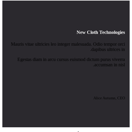
New Cloth Technologies
Mauris vitae ultricies leo integer malesuada. Odio tempor orci
dapibus ultrices in.
Egestas diam in arcu cursus euismod dictum purus viverra
accumsan in nisl.
Alice Autumn, CEO