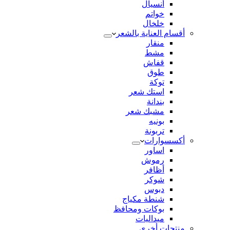
أنسيال
خواتم
خلخال
أقسام العناية بالشعر
منقار
مشط
قفاش
طوق
توكة
استك شعر
بندانة
مشبك شعر
بونيه
تربونة
أكسسوارات
اساور
رموش
أظافر
شوكر
دبوس
شنطة مكياج
بوكات ومحافظ
ميداليات
منتجات أخري