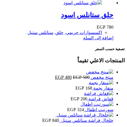
حلق ستانلس اسود
EGP
780
اكسسوارات حريمي
,
حلق
,
ستانلس ستيل
إضافة إلى السلة
تصفية حسب السعر
المنتجات الاعلي تقيماً
السعر
السعر
منتج مخفض
500
EGP
480
EGP
الأصلي
الحالي
هو:
هو:
منقار نجمة
168
EGP
EGP 480.
EGP 500.
قفاش فراشة
206
EGP
سورتيت اطفال
324
EGP
خلخال فراشة ستانلس ستيل
840
EGP