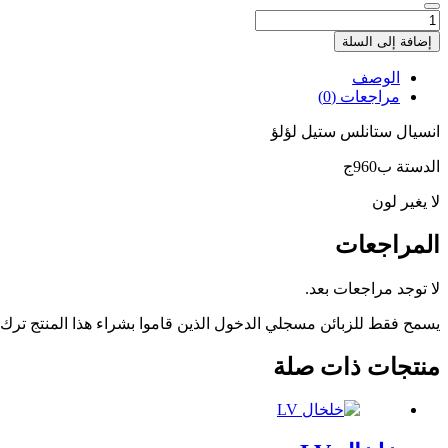
كمية
انسيال
إضافة إلى السلة
ستانلس
لؤلؤ
الوصف
مراجعات (0)
انسيال ستانلس ستيل لؤلؤ
الدستة ب960ج
لا يغير لون
المراجعات
لا توجد مراجعات بعد.
يسمح فقط للزبائن مسجلي الدخول الذين قاموا بشراء هذا المنتج ترك
منتجات ذات صلة