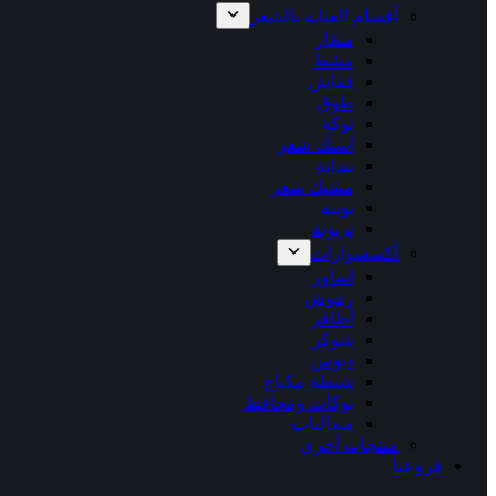
أقسام العناية بالشعر
منقار
مشط
قفاش
طوق
توكة
استك شعر
بندانة
مشبك شعر
بونيه
تربونة
أكسسوارات
اساور
رموش
أظافر
شوكر
دبوس
شنطة مكياج
بوكات ومحافظ
ميداليات
منتجات أخري
فروعنا