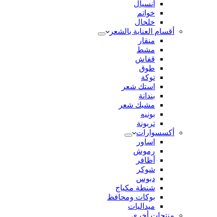
أنسيال
خواتم
خلخال
أقسام العناية بالشعر
منقار
مشط
قفاش
طوق
توكة
استك شعر
بندانة
مشبك شعر
بونيه
تربونة
أكسسوارات
اساور
رموش
أظافر
شوكر
دبوس
شنطة مكياج
بوكات ومحافظ
ميداليات
منتجات أخري