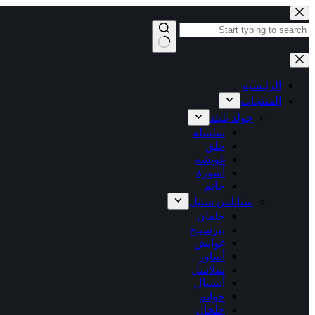
التجاوز
إلى
المحتوى
لا
توجد
نتائج
الرئيسية
المنتجات
جولد بليتد
سلسلة
حلق
غويشة
أسورة
خاتم
ستانلس ستيل
حلقان
بيرسينج
غوايش
أساور
سلاسل
أنسيال
خواتم
خلخال