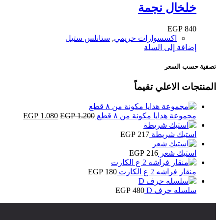
خلخال نجمة
EGP
840
اكسسوارات حريمي
,
ستانلس ستيل
إضافة إلى السلة
تصفية حسب السعر
المنتجات الاعلي تقيماً
السعر
السعر
مجموعة هدايا مكونة من ٨ قطع
1.200
EGP
1.080
EGP
الأصلي
الحالي
هو:
هو:
استيك شريطة
217
EGP
 1.080.
EGP 1.200.
استيك شعر
216
EGP
منقار فراشه 2 ع الكارت
180
EGP
سلسله حرف D
480
EGP