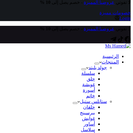
لا تفوتي
عروضنا المميزة
- خصم يصل إلى
10 %
خصومات مميزة
Login
لا تفوتي
عروضنا المميزة
- خصم يصل إلى
10 %
الرئيسية
المنتجات
جولد بليتد
سلسلة
حلق
غويشة
أسورة
خاتم
ستانلس ستيل
حلقان
بيرسينج
غوايش
أساور
سلاسل