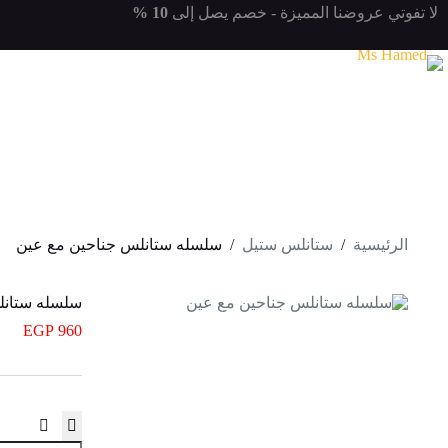
لتجاوز
لا تفوتي
عروضنا المميزة
- خصم يصل إلى
10 %
لى
لمحتوى
الرئيسية
/
ستانلس ستيل
/
سلسله ستانلس جناحين مع عين
سلسله ستانل
EGP
960