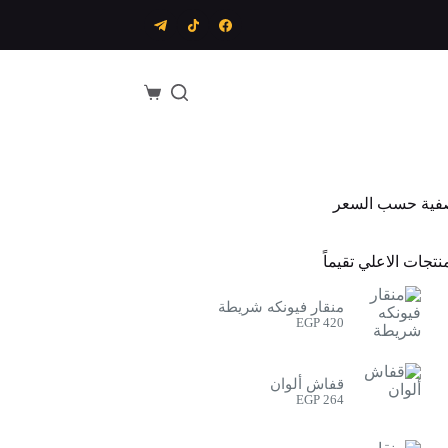
عربة
التسوق
فية حسب السعر
نتجات الاعلي تقيماً
منقار فيونكه شريطة
EGP
420
قفاش ألوان
EGP
264