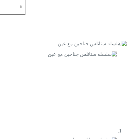
كمية
سلسله
ستانلس
جناحين
مع
عين