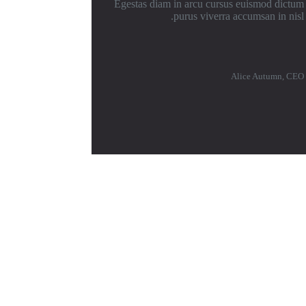
Egestas diam in arcu cursus euismod dictum
purus viverra accumsan in nisl.
Alice Autumn, CEO