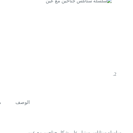
الوصف
م
سلسله ستانلس ستيل علي شكل جناحين مع عين