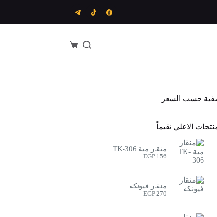
عربة
التسوق
فية حسب السعر
نتجات الاعلي تقيماً
منقار مية TK-306
EGP
156
منقار فيونكه
EGP
270