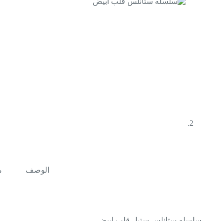
الوصف
م
سلسله ستانلس ستيل قلب ابيض