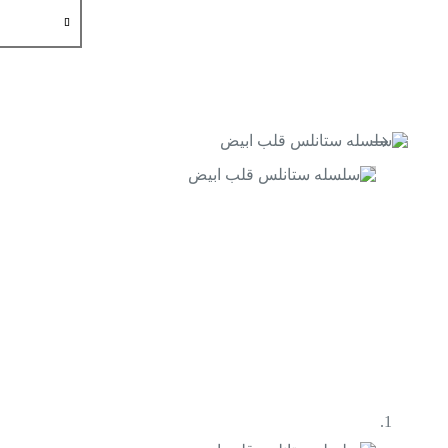
كمية
سلسله
ستانلس
قلب
ابيض