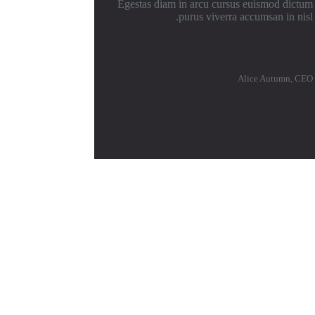
Egestas diam in arcu cursus euismod dictum
purus viverra accumsan in nisl.
Alice Autumn, CEO