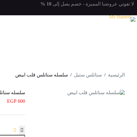
لتجاوز
لا تفوتي
عروضنا المميزة
- خصم يصل إلى
10 %
لى
لمحتوى
الرئيسية
/
ستانلس ستيل
/
سلسله ستانلس قلب ابيض
سلسله ستانل
EGP
600