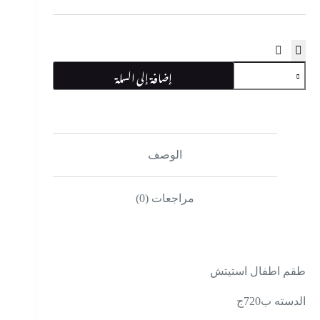
كمية
إضافة إلى السلة
طقم
اطفال
استيتش
الوصف
مراجعات (0)
طقم اطفال استيتش
الدسته ب720ج