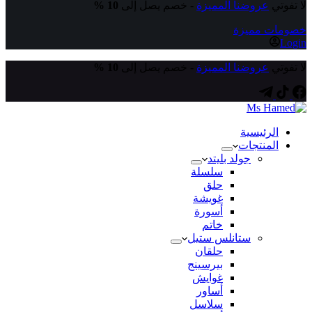
لا تفوتي
عروضنا المميزة
- خصم يصل إلى
10 %
خصومات مميزة
Login
لا تفوتي
عروضنا المميزة
- خصم يصل إلى
10 %
الرئيسية
المنتجات
جولد بليتد
سلسلة
حلق
غويشة
أسورة
خاتم
ستانلس ستيل
حلقان
بيرسينج
غوايش
أساور
سلاسل