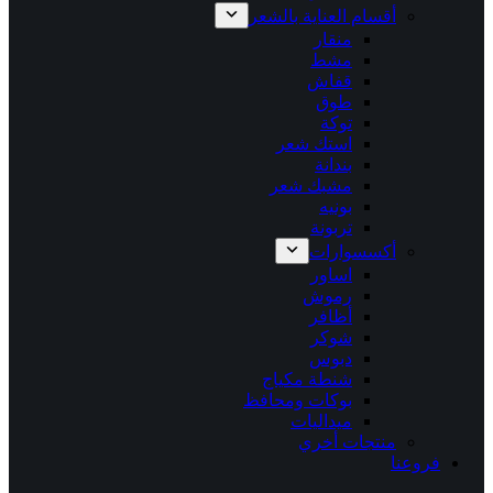
أقسام العناية بالشعر
منقار
مشط
قفاش
طوق
توكة
استك شعر
بندانة
مشبك شعر
بونيه
تربونة
أكسسوارات
اساور
رموش
أظافر
شوكر
دبوس
شنطة مكياج
بوكات ومحافظ
ميداليات
منتجات أخري
فروعنا