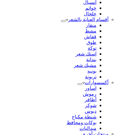
أنسيال
خواتم
خلخال
أقسام العناية بالشعر
منقار
مشط
قفاش
طوق
توكة
استك شعر
بندانة
مشبك شعر
بونيه
تربونة
أكسسوارات
اساور
رموش
أظافر
شوكر
دبوس
شنطة مكياج
بوكات ومحافظ
ميداليات
منتجات أخري