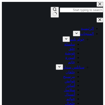
التجاوز
إلى
المحتوى
لا
توجد
نتائج
الرئيسية
المنتجات
جولد بليتد
سلسلة
حلق
غويشة
أسورة
خاتم
ستانلس ستيل
حلقان
بيرسينج
غوايش
أساور
سلاسل
أنسيال
خواتم
خلخال