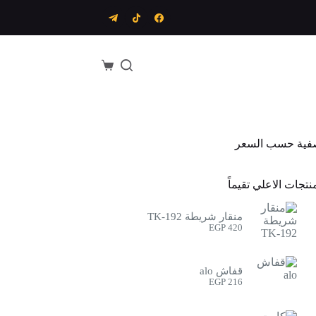
عربة
التسوق
فية حسب السعر
نتجات الاعلي تقيماً
منقار شريطة TK-192
EGP
420
قفاش alo
EGP
216