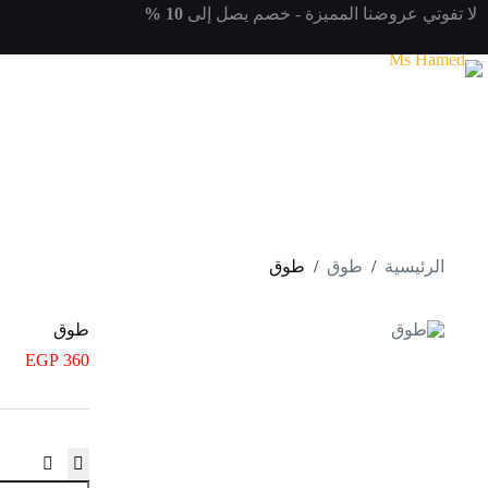
لتجاوز
لا تفوتي
عروضنا المميزة
- خصم يصل إلى
10 %
لى
لمحتوى
الرئيسية
/
طوق
/
طوق
طوق
EGP
360