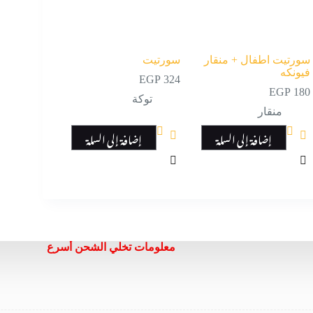
سورتيت اطفال + منقار
سورتيت
فيونكه
EGP
324
EGP
180
توكة
منقار
إضافة إلى السلة
إضافة إلى السلة
معلومات تخلي الشحن أسرع