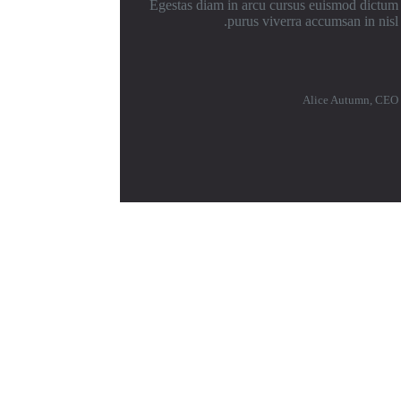
Egestas diam in arcu cursus euismod dictum
purus viverra accumsan in nisl.
Alice Autumn, CEO