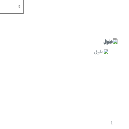
كمية
طوق