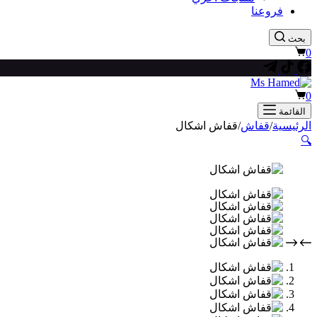
فروعنا
بحث
عربة
0
التسوق
عربة
0
التسوق
القائمة
الرئيسية
/
قفاش
/
قفاش اشكال
🔍