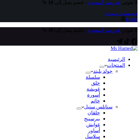
لا تفوتي
عروضنا المميزة
- خصم يصل إلى
10 %
خصومات مميزة
Login
لا تفوتي
عروضنا المميزة
- خصم يصل إلى
10 %
الرئيسية
المنتجات
جولد بليتد
سلسلة
حلق
غويشة
أسورة
خاتم
ستانلس ستيل
حلقان
بيرسينج
غوايش
أساور
سلاسل