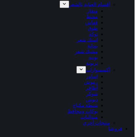
أقسام العناية بالشعر
منقار
مشط
قفاش
طوق
توكة
استك شعر
بندانة
مشبك شعر
بونيه
تربونة
أكسسوارات
اساور
رموش
أظافر
شوكر
دبوس
شنطة مكياج
بوكات ومحافظ
ميداليات
منتجات أخري
فروعنا