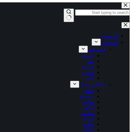
التجاوز
إلى
المحتوى
لا
توجد
نتائج
الرئيسية
المنتجات
جولد بليتد
سلسلة
حلق
غويشة
أسورة
خاتم
ستانلس ستيل
حلقان
بيرسينج
غوايش
أساور
سلاسل
أنسيال
خواتم
خلخال