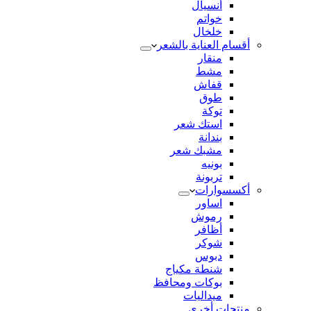
أنسيال
خواتم
خلخال
أقسام العناية بالشعر
منقار
مشط
قفاش
طوق
توكة
استك شعر
بندانة
مشبك شعر
بونيه
تربونة
أكسسوارات
اساور
رموش
أظافر
شوكر
دبوس
شنطة مكياج
بوكات ومحافظ
ميداليات
منتجات أخري