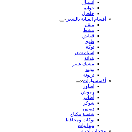
أنسيال
خواتم
خلخال
أقسام العناية بالشعر
منقار
مشط
قفاش
طوق
توكة
استك شعر
بندانة
مشبك شعر
بونيه
تربونة
أكسسوارات
اساور
رموش
أظافر
شوكر
دبوس
شنطة مكياج
بوكات ومحافظ
ميداليات
منتجات أخري