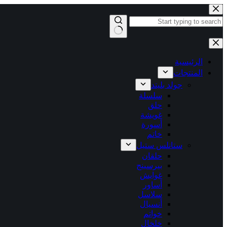
التجاوز
إلى
المحتوى
لا
توجد
نتائج
الرئيسية
المنتجات
جولد بليتد
سلسلة
حلق
غويشة
أسورة
خاتم
ستانلس ستيل
حلقان
بيرسينج
غوايش
أساور
سلاسل
أنسيال
خواتم
خلخال