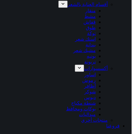
أقسام العناية بالشعر
منقار
مشط
قفاش
طوق
توكة
استك شعر
بندانة
مشبك شعر
بونيه
تربونة
أكسسوارات
اساور
رموش
أظافر
شوكر
دبوس
شنطة مكياج
بوكات ومحافظ
ميداليات
منتجات أخري
فروعنا