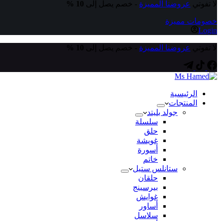
لا تفوتي
عروضنا المميزة
- خصم يصل إلى
10 %
خصومات مميزة
Login
لا تفوتي
عروضنا المميزة
- خصم يصل إلى
10 %
الرئيسية
المنتجات
جولد بليتد
سلسلة
حلق
غويشة
أسورة
خاتم
ستانلس ستيل
حلقان
بيرسينج
غوايش
أساور
سلاسل