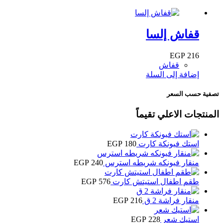
قفاش إلسا
EGP
216
قفاش
إضافة إلى السلة
تصفية حسب السعر
المنتجات الاعلي تقيماً
استك فيونكة كارت
180
EGP
منقار فيونكه شريطه استرس
240
EGP
طقم اطفال استيتش كارت
576
EGP
منقار فراشة 2 ق
216
EGP
استيك شعر
228
EGP