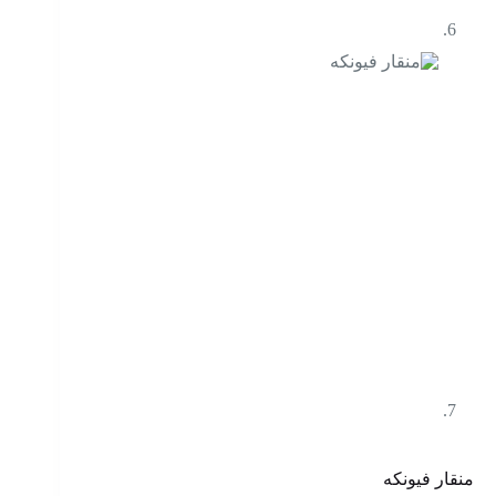
منقار فيونكه