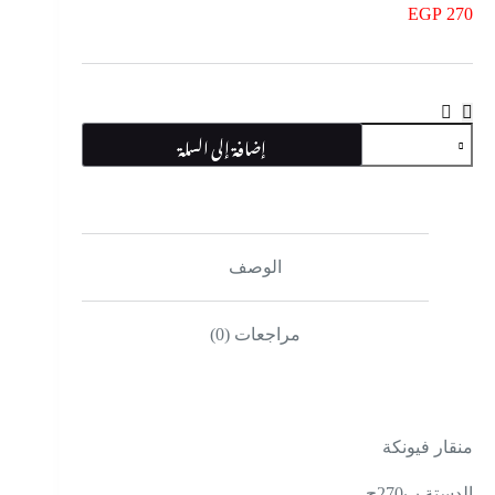
EGP
270
كمية
إضافة إلى السلة
منقار
فيونكه
الوصف
مراجعات (0)
منقار فيونكة
الدستة ب270ج