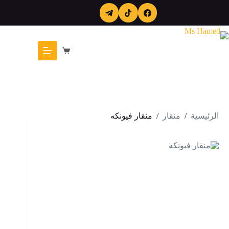
لتجاوز
لى
لمحتوى
عربة
التسوق
الرئيسية
/
منقار
/
منقار فيونكه