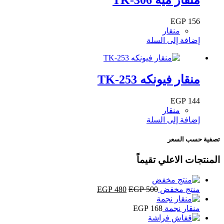
EGP
156
منقار
إضافة إلى السلة
منقار فيونكه TK-253
EGP
144
منقار
إضافة إلى السلة
تصفية حسب السعر
المنتجات الاعلي تقيماً
السعر
السعر
منتج مخفض
500
EGP
480
EGP
الأصلي
الحالي
هو:
هو:
منقار نجمة
168
EGP
EGP 480.
EGP 500.