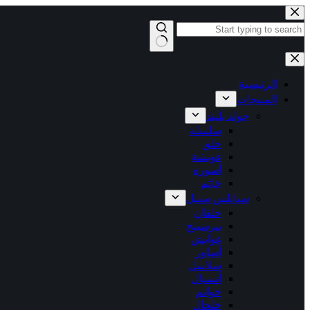
التجاوز
إلى
المحتوى
لا
توجد
نتائج
الرئيسية
المنتجات
جولد بليتد
سلسلة
حلق
غويشة
أسورة
خاتم
ستانلس ستيل
حلقان
بيرسينج
غوايش
أساور
سلاسل
أنسيال
خواتم
خلخال