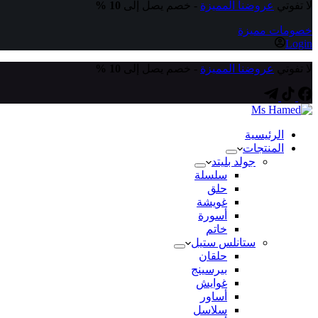
لا تفوتي
عروضنا المميزة
- خصم يصل إلى
10 %
خصومات مميزة
Login
لا تفوتي
عروضنا المميزة
- خصم يصل إلى
10 %
الرئيسية
المنتجات
جولد بليتد
سلسلة
حلق
غويشة
أسورة
خاتم
ستانلس ستيل
حلقان
بيرسينج
غوايش
أساور
سلاسل