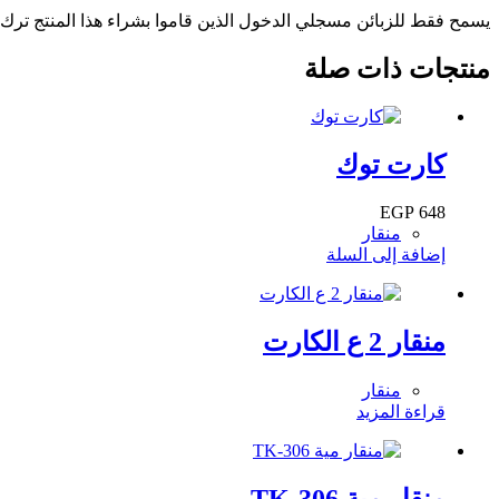
يسمح فقط للزبائن مسجلي الدخول الذين قاموا بشراء هذا المنتج ترك
منتجات ذات صلة
كارت توك
EGP
648
منقار
إضافة إلى السلة
منقار 2 ع الكارت
منقار
قراءة المزيد
منقار مية TK-306