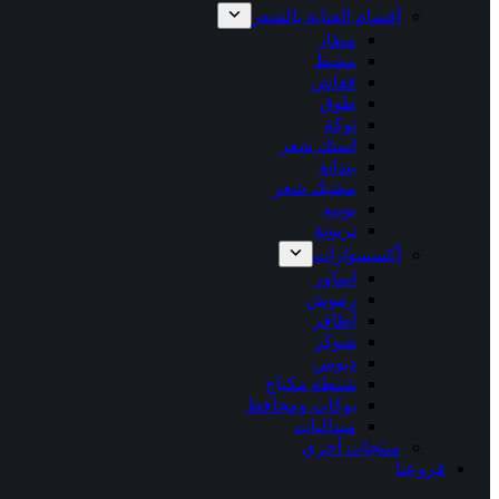
أقسام العناية بالشعر
منقار
مشط
قفاش
طوق
توكة
استك شعر
بندانة
مشبك شعر
بونيه
تربونة
أكسسوارات
اساور
رموش
أظافر
شوكر
دبوس
شنطة مكياج
بوكات ومحافظ
ميداليات
منتجات أخري
فروعنا