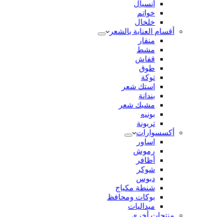
أنسيال
خواتم
خلخال
أقسام العناية بالشعر
منقار
مشط
قفاش
طوق
توكة
استك شعر
بندانة
مشبك شعر
بونيه
تربونة
أكسسوارات
اساور
رموش
أظافر
شوكر
دبوس
شنطة مكياج
بوكات ومحافظ
ميداليات
منتجات أخري