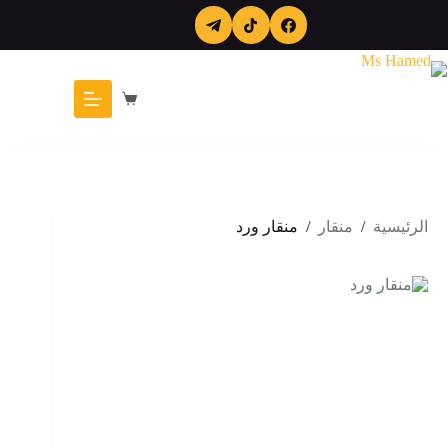
لتجاوز
لى
لمحتوى
عربة
التسوق
الرئيسية
/
منقار
/
منقار ورد