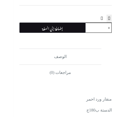
كمية
إضافة إلى السلة
منقار
ورد
الوصف
مراجعات (0)
منقار ورد احمر
الدستة ب180ج