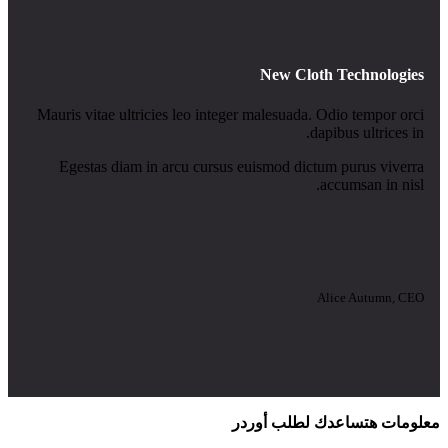
New Cloth Technologies
Mauris vitae ultricies leo integer malesuada. Odio tempor orci
dapibus ultrices in.
Egestas diam in arcu cursus euismod dictum purus viverra
accumsan in nisl.
Alice Autumn, CEO
معلومات هتساعدك لطلب أوردر