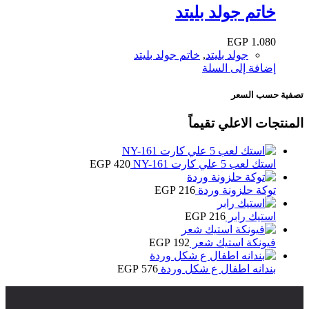
خاتم جولد بليتد
EGP
1.080
جولد بليتد
,
خاتم جولد بليتد
إضافة إلى السلة
تصفية حسب السعر
المنتجات الاعلي تقيماً
استك لعب 5 علي كارت NY-161
420
EGP
توكة حلزونة وردة
216
EGP
استيك رابر
216
EGP
فيونكة استيك شعر
192
EGP
بندانه اطفال ع شكل وردة
576
EGP