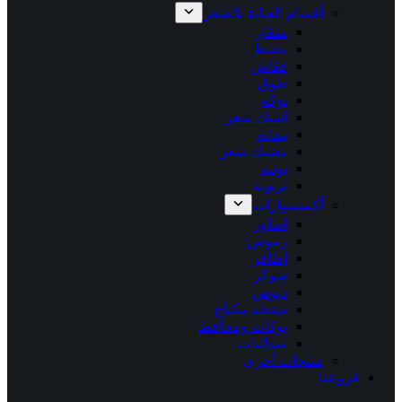
أقسام العناية بالشعر
منقار
مشط
قفاش
طوق
توكة
استك شعر
بندانة
مشبك شعر
بونيه
تربونة
أكسسوارات
اساور
رموش
أظافر
شوكر
دبوس
شنطة مكياج
بوكات ومحافظ
ميداليات
منتجات أخري
فروعنا