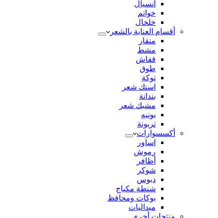
أنسيال
خواتم
خلخال
أقسام العناية بالشعر
منقار
مشط
قفاش
طوق
توكة
استك شعر
بندانة
مشبك شعر
بونيه
تربونة
أكسسوارات
اساور
رموش
أظافر
شوكر
دبوس
شنطة مكياج
بوكات ومحافظ
ميداليات
منتجات أخري