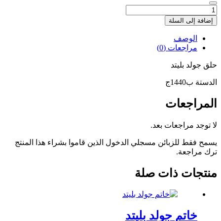
كمية
حلق
إضافة إلى السلة
جولد
بليتد
الوصف
مراجعات (0)
حلق جولد بليتد
الدستة ب1440ج
المراجعات
لا توجد مراجعات بعد.
يسمح فقط للزبائن مسجلي الدخول الذين قاموا بشراء هذا المنتج
ترك مراجعة.
منتجات ذات صلة
خاتم جولد بليتد