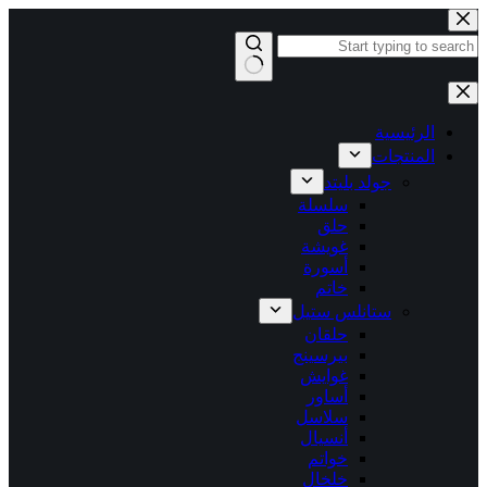
التجاوز
إلى
المحتوى
لا
توجد
نتائج
الرئيسية
المنتجات
جولد بليتد
سلسلة
حلق
غويشة
أسورة
خاتم
ستانلس ستيل
حلقان
بيرسينج
غوايش
أساور
سلاسل
أنسيال
خواتم
خلخال